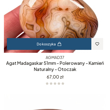
Do koszyka
AGMAD37
Agat Madagaskar 51mm - Polerowany - Kamień
Naturalny - Otoczak
Cena
67,00 zł