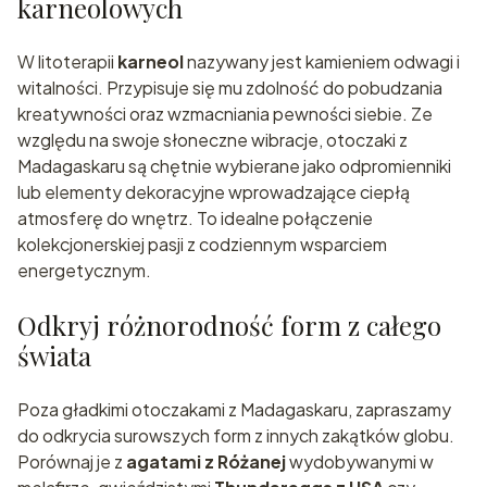
karneolowych
W litoterapii
karneol
nazywany jest kamieniem odwagi i
witalności. Przypisuje się mu zdolność do pobudzania
kreatywności oraz wzmacniania pewności siebie. Ze
względu na swoje słoneczne wibracje, otoczaki z
Madagaskaru są chętnie wybierane jako odpromienniki
lub elementy dekoracyjne wprowadzające ciepłą
atmosferę do wnętrz. To idealne połączenie
kolekcjonerskiej pasji z codziennym wsparciem
energetycznym.
Odkryj różnorodność form z całego
świata
Poza gładkimi otoczakami z Madagaskaru, zapraszamy
do odkrycia surowszych form z innych zakątków globu.
Porównaj je z
agatami z Różanej
wydobywanymi w