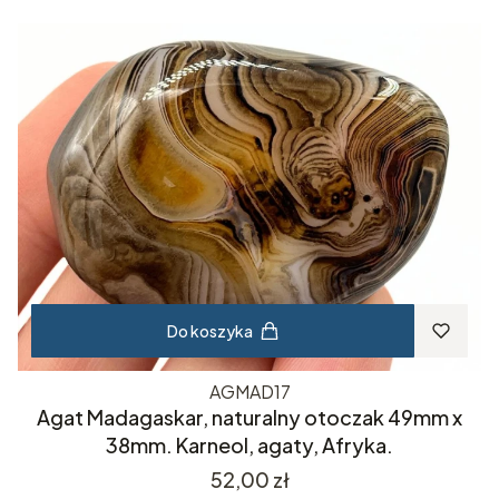
Do koszyka
AGMAD17
Agat Madagaskar, naturalny otoczak 49mm x
38mm. Karneol, agaty, Afryka.
Cena
52,00 zł