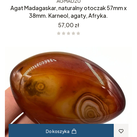
AGMAD20
Agat Madagaskar, naturalny otoczak 57mm x
38mm. Karneol, agaty, Afryka.
Cena
57,00 zł
Do koszyka