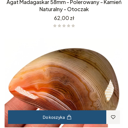
Agat Madagaskar 58mm - Polerowany - Kamień
Naturalny - Otoczak
Cena
62,00 zł
Do koszyka