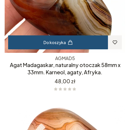
Do koszyka
AGMAD5
Agat Madagaskar, naturalny otoczak 58mm x
33mm. Karneol, agaty, Afryka.
Cena
48,00 zł