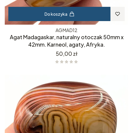
Do koszyka
AGMAD12
Agat Madagaskar, naturalny otoczak 50mm x
42mm. Karneol, agaty, Afryka.
Cena
50,00 zł