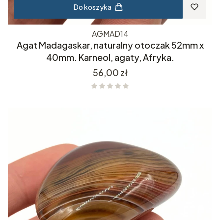
Do koszyka
AGMAD14
Agat Madagaskar, naturalny otoczak 52mm x
40mm. Karneol, agaty, Afryka.
Cena
56,00 zł