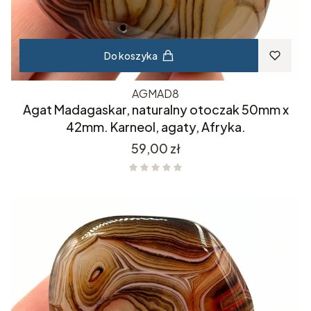
Do koszyka
AGMAD8
Agat Madagaskar, naturalny otoczak 50mm x
42mm. Karneol, agaty, Afryka.
Cena
59,00 zł