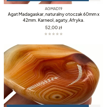
AGMAD19
Agat Madagaskar, naturalny otoczak 60mm x
42mm. Karneol, agaty, Afryka.
Cena
52,00 zł