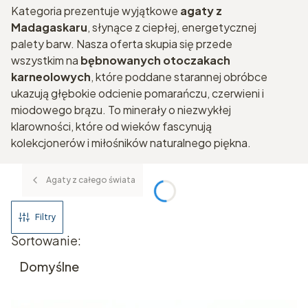
Kategoria prezentuje wyjątkowe
agaty z
Madagaskaru
, słynące z ciepłej, energetycznej
palety barw. Nasza oferta skupia się przede
wszystkim na
bębnowanych otoczakach
karneolowych
, które poddane starannej obróbce
ukazują głębokie odcienie pomarańczu, czerwieni i
miodowego brązu. To minerały o niezwykłej
klarowności, które od wieków fascynują
kolekcjonerów i miłośników naturalnego piękna.
Agaty z całego świata
Filtry
Lista produktów
Sortowanie:
Domyślne