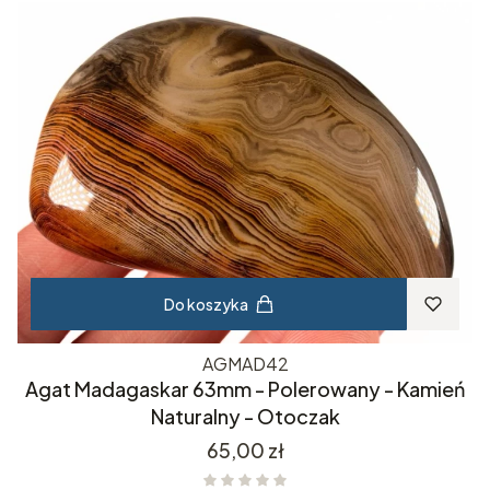
Do koszyka
AGMAD42
Agat Madagaskar 63mm - Polerowany - Kamień
Naturalny - Otoczak
Cena
65,00 zł