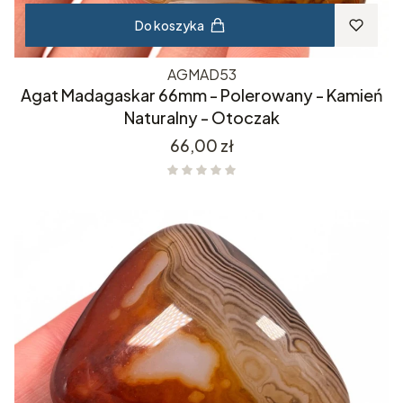
Do koszyka
AGMAD53
Agat Madagaskar 66mm - Polerowany - Kamień
Naturalny - Otoczak
Cena
66,00 zł