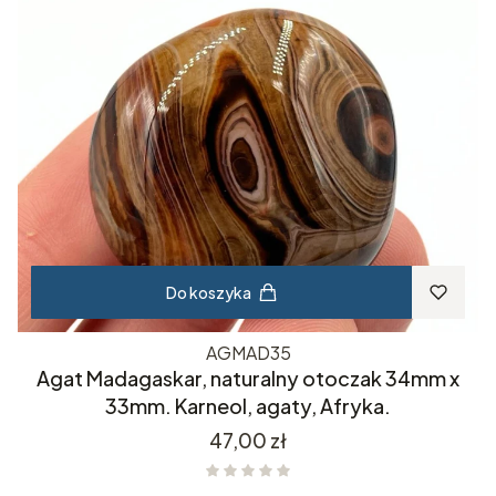
Do koszyka
AGMAD35
Agat Madagaskar, naturalny otoczak 34mm x
33mm. Karneol, agaty, Afryka.
Cena
47,00 zł