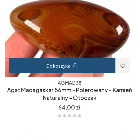
Do koszyka
AGMAD38
Agat Madagaskar 56mm - Polerowany - Kamień
Naturalny - Otoczak
Cena
64,00 zł