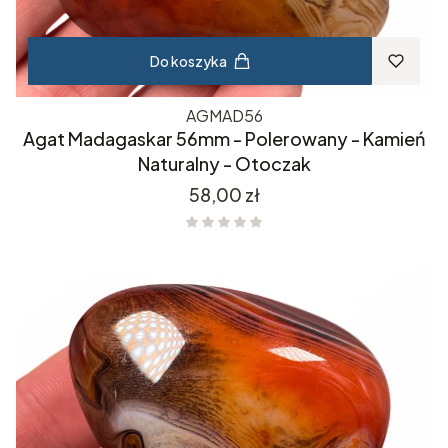
Do koszyka
AGMAD56
Agat Madagaskar 56mm - Polerowany - Kamień
Naturalny - Otoczak
Cena
58,00 zł