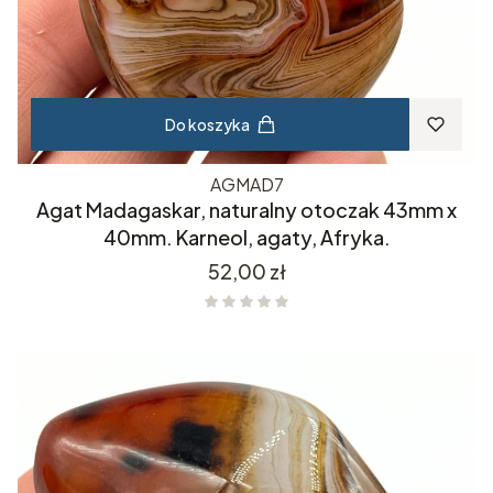
Do koszyka
AGMAD7
Agat Madagaskar, naturalny otoczak 43mm x
40mm. Karneol, agaty, Afryka.
Cena
52,00 zł