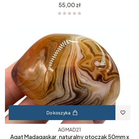
Cena
55,00 zł
Do koszyka
AGMAD21
Agat Madagaskar, naturalny otoczak 50mm x