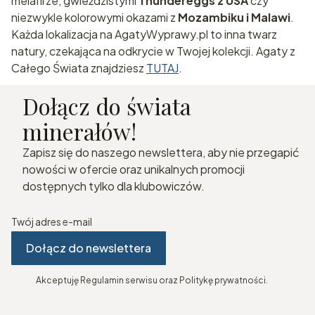
melafirze, gwieździstymi
Thundereggs z USA
czy
niezwykle kolorowymi okazami z
Mozambiku i Malawi
.
Każda lokalizacja na AgatyWyprawy.pl to inna twarz
natury, czekająca na odkrycie w Twojej kolekcji. Agaty z
Całego Świata znajdziesz
TUTAJ
.
Dołącz do świata
minerałów!
Zapisz się do naszego newslettera, aby nie przegapić
nowości w ofercie oraz unikalnych promocji
dostępnych tylko dla klubowiczów.
Twój adres e-mail
Dołącz do newslettera
Akceptuję Regulamin serwisu oraz Politykę prywatności.