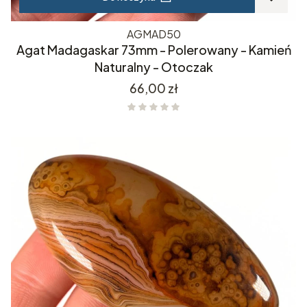
AGMAD50
Agat Madagaskar 73mm - Polerowany - Kamień
Naturalny - Otoczak
Cena
66,00 zł