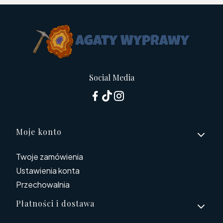
Social Media
Linki w stopce
Moje konto
Twoje zamówienia
Ustawienia konta
Przechowalnia
Płatności i dostawa