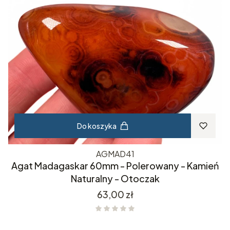
Do koszyka
AGMAD41
Agat Madagaskar 60mm - Polerowany - Kamień
Naturalny - Otoczak
Cena
63,00 zł