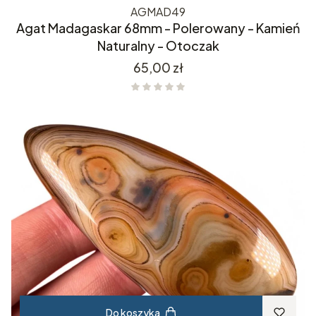
AGMAD49
Agat Madagaskar 68mm - Polerowany - Kamień
Naturalny - Otoczak
Cena
65,00 zł
Do koszyka