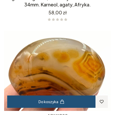
34mm. Karneol, agaty, Afryka.
Cena
58,00 zł
Do koszyka