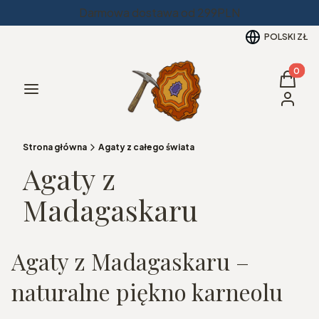
Darmowa dostawa od 299PLN
POLSKI
ZŁ
Produkt
Koszyk
Menu
Zaloguj 
Strona główna
Agaty z całego świata
Agaty z
Madagaskaru
Agaty z Madagaskaru –
naturalne piękno karneolu