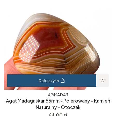
Do koszyka
AGMAD43
Agat Madagaskar 55mm - Polerowany - Kamień
Naturalny - Otoczak
Cena
64,00 zł