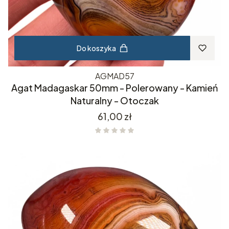
Do koszyka
AGMAD57
Agat Madagaskar 50mm - Polerowany - Kamień
Naturalny - Otoczak
Cena
61,00 zł