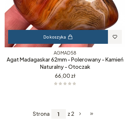
Do koszyka
AGMAD58
Agat Madagaskar 62mm - Polerowany - Kamień
Naturalny - Otoczak
Cena
66,00 zł
Strona
z 2
Przejdź do ostatniej