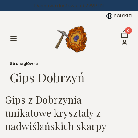
Darmowa dostawa od 299PLN
POLSKI
ZŁ
Produkt
Koszyk
Menu
Zaloguj 
Strona główna
Gips Dobrzyń
Gips z Dobrzynia –
unikatowe kryształy z
nadwiślańskich skarpy