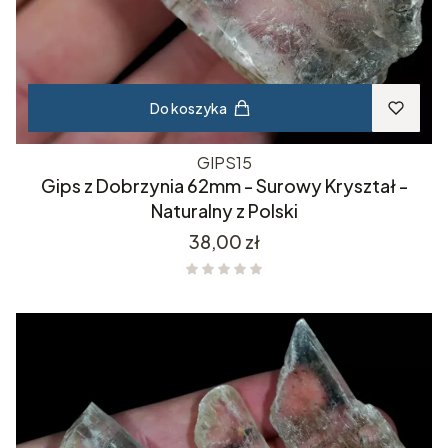
Do koszyka
GIPS15
Gips z Dobrzynia 62mm - Surowy Kryształ -
Naturalny z Polski
Cena
38,00 zł