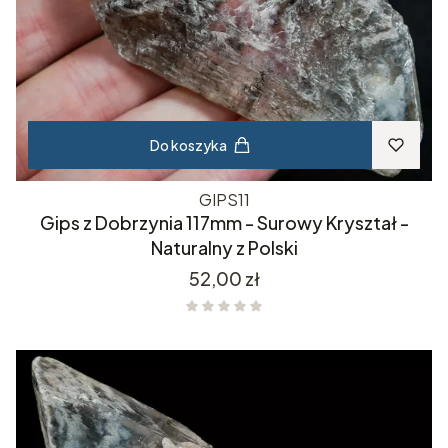
Do koszyka
GIPS11
Gips z Dobrzynia 117mm - Surowy Kryształ -
Naturalny z Polski
Cena
52,00 zł