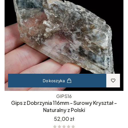
Do koszyka
GIPS16
Gips z Dobrzynia 116mm - Surowy Kryształ -
Naturalny z Polski
Cena
52,00 zł