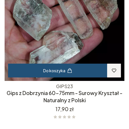
Do koszyka
GIPS23
Gips z Dobrzynia 60-75mm - Surowy Kryształ -
Naturalny z Polski
Cena
17,90 zł