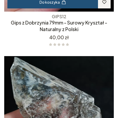
Do koszyka
GIPS12
Gips z Dobrzynia 79mm - Surowy Kryształ -
Naturalny z Polski
Cena
40,00 zł