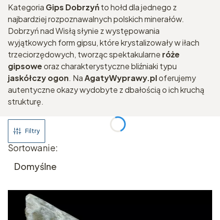
Kategoria
Gips Dobrzyń
to hołd dla jednego z
najbardziej rozpoznawalnych polskich minerałów.
Dobrzyń nad Wisłą słynie z występowania
wyjątkowych form gipsu, które krystalizowały w iłach
trzeciorzędowych, tworząc spektakularne
róże
gipsowe
oraz charakterystyczne bliźniaki typu
jaskółczy ogon
. Na
AgatyWyprawy.pl
oferujemy
autentyczne okazy wydobyte z dbałością o ich kruchą
strukturę.
Filtry
Lista produktów
Sortowanie:
Domyślne