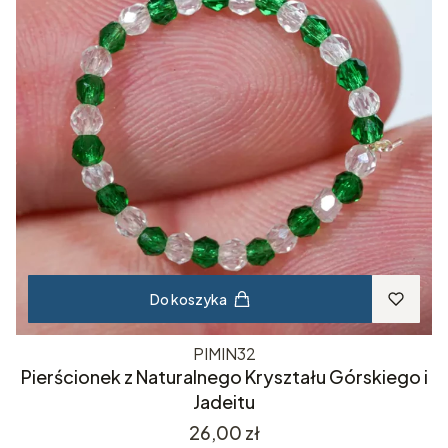
Do koszyka
PIMIN32
Pierścionek z Naturalnego Kryształu Górskiego i
Jadeitu
Cena
26,00 zł