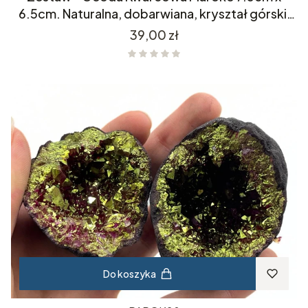
6.5cm. Naturalna, dobarwiana, kryształ górski,
kwarc, minerał.
Cena
39,00 zł
Do koszyka