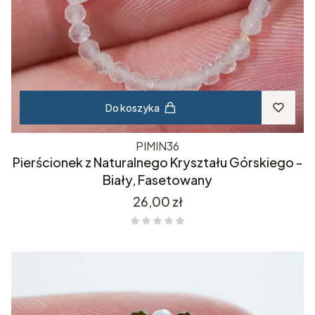
Do koszyka
PIMIN36
Pierścionek z Naturalnego Kryształu Górskiego -
Biały, Fasetowany
Cena
26,00 zł