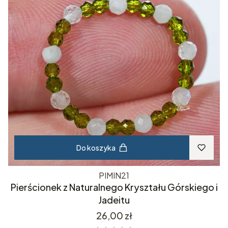
Do koszyka
PIMIN21
Pierścionek z Naturalnego Kryształu Górskiego i
Jadeitu
Cena
26,00 zł