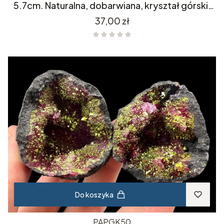
5.7cm. Naturalna, dobarwiana, kryształ górski,
kwarc, minerał.
Cena
37,00 zł
Do koszyka
PAPGK50