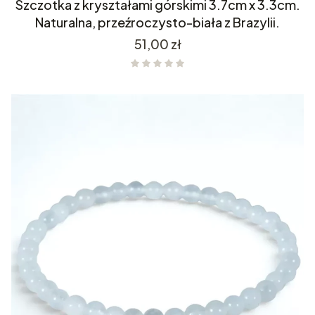
Szczotka z kryształami górskimi 3.7cm x 3.3cm.
Naturalna, przeźroczysto-biała z Brazylii.
Cena
51,00 zł