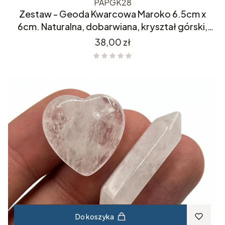
PAPGK28
Zestaw - Geoda Kwarcowa Maroko 6.5cm x
6cm. Naturalna, dobarwiana, kryształ górski,
kwarc, minerał.
Cena
38,00 zł
Do koszyka