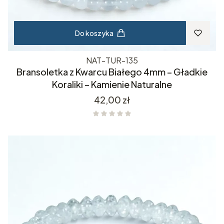
Do koszyka
NAT-TUR-135
Bransoletka z Kwarcu Białego 4mm – Gładkie
Koraliki – Kamienie Naturalne
Cena
42,00 zł