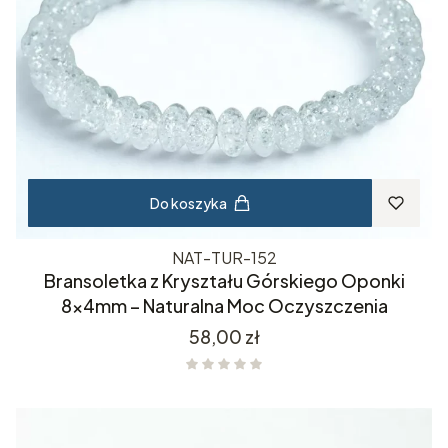
Do koszyka
NAT-TUR-152
Bransoletka z Kryształu Górskiego Oponki
8x4mm – Naturalna Moc Oczyszczenia
Cena
58,00 zł