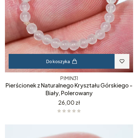
Do koszyka
PIMIN31
Pierścionek z Naturalnego Kryształu Górskiego -
Biały, Polerowany
Cena
26,00 zł