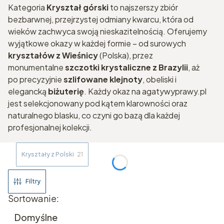
Kategoria
Kryształ górski
to najszerszy zbiór
bezbarwnej, przejrzystej odmiany kwarcu, która od
wieków zachwyca swoją nieskazitelnością. Oferujemy
wyjątkowe okazy w każdej formie – od surowych
kryształów z Wieśnicy
(Polska), przez
monumentalne
szczotki krystaliczne z Brazylii
, aż
po precyzyjnie
szlifowane klejnoty
, obeliski i
elegancką
biżuterię
. Każdy okaz na agatywyprawy.pl
jest selekcjonowany pod kątem klarowności oraz
naturalnego blasku, co czyni go bazą dla każdej
profesjonalnej kolekcji.
Kryształy z Polski
21
Filtry
Lista produktów
Sortowanie:
Domyślne