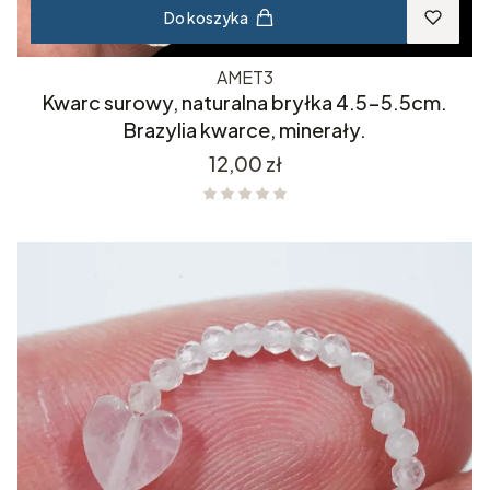
Do koszyka
AMET3
Kwarc surowy, naturalna bryłka 4.5-5.5cm.
Brazylia kwarce, minerały.
Cena
12,00 zł