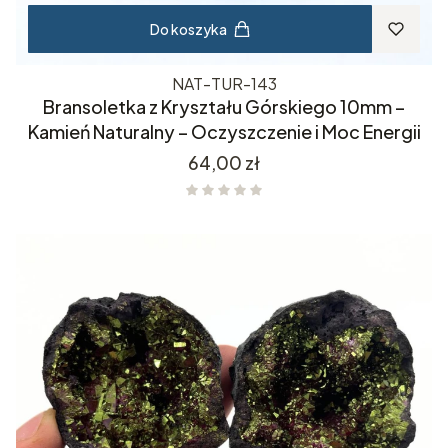
Do koszyka
NAT-TUR-143
Bransoletka z Kryształu Górskiego 10mm –
Kamień Naturalny – Oczyszczenie i Moc Energii
Cena
64,00 zł