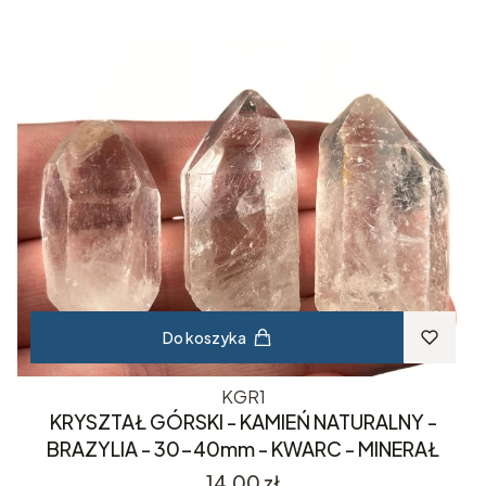
Do koszyka
KGR1
KRYSZTAŁ GÓRSKI - KAMIEŃ NATURALNY -
BRAZYLIA - 30-40mm - KWARC - MINERAŁ
Cena
14,00 zł