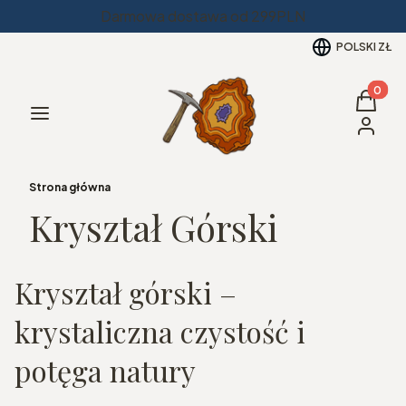
Darmowa dostawa od 299PLN
POLSKI
ZŁ
Produkt
Koszyk
Menu
Zaloguj 
Strona główna
Kryształ Górski
Kryształ górski –
krystaliczna czystość i
potęga natury