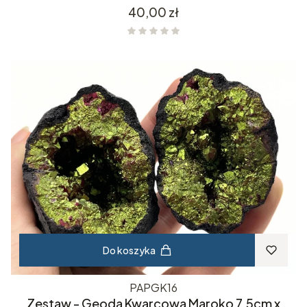
Cena
40,00 zł
Do koszyka
PAPGK16
Zestaw - Geoda Kwarcowa Maroko 7.5cm x