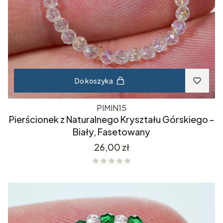
Do koszyka
PIMIN15
Pierścionek z Naturalnego Kryształu Górskiego -
Biały, Fasetowany
Cena
26,00 zł