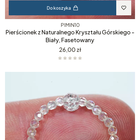
Do koszyka
PIMIN10
Pierścionek z Naturalnego Kryształu Górskiego -
Biały, Fasetowany
Cena
26,00 zł