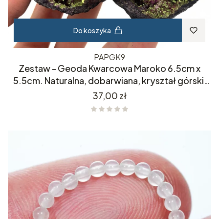
Do koszyka
PAPGK9
Zestaw - Geoda Kwarcowa Maroko 6.5cm x
5.5cm. Naturalna, dobarwiana, kryształ górski,
kwarc, minerał.
Cena
37,00 zł