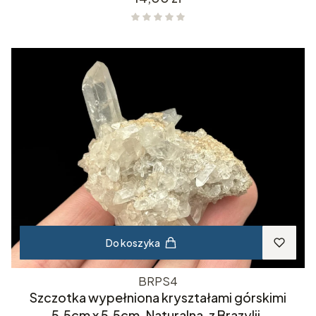
Do koszyka
BRPS4
Szczotka wypełniona kryształami górskimi
5.5cm x 5.5cm. Naturalna, z Brazylii.