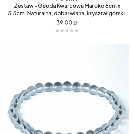
Zestaw - Geoda Kwarcowa Maroko 6cm x
5.5cm. Naturalna, dobarwiana, kryształ górski,
kwarc, minerał.
Cena
39,00 zł