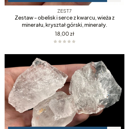
ZEST7
Zestaw - obelisk i serce z kwarcu, wieża z
minerału, kryształ górski, minerały.
Cena
18,00 zł