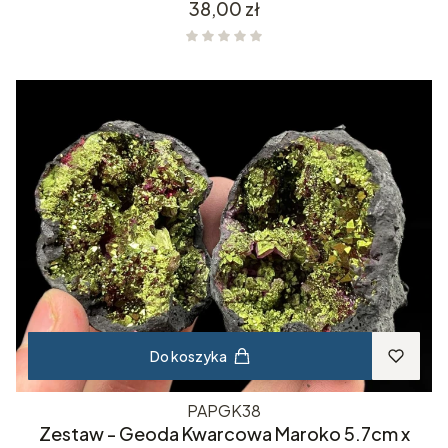
kwarc, minerał.
Cena
38,00 zł
Do koszyka
PAPGK38
Zestaw - Geoda Kwarcowa Maroko 5.7cm x