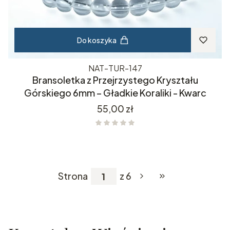
Do koszyka
NAT-TUR-147
Bransoletka z Przejrzystego Kryształu
Górskiego 6mm – Gładkie Koraliki - Kwarc
Cena
55,00 zł
Strona
z 6
Przejdź do ostatniej