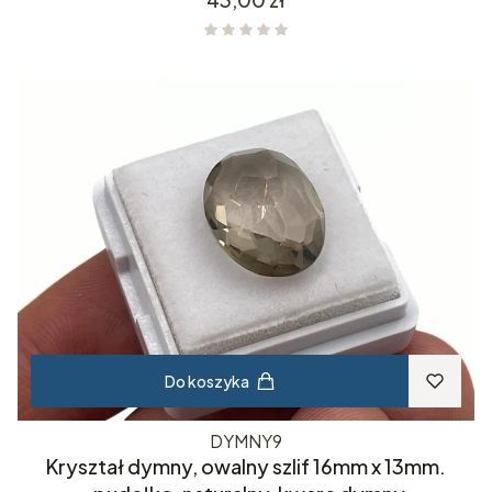
Do koszyka
DYMNY9
Kryształ dymny, owalny szlif 16mm x 13mm.