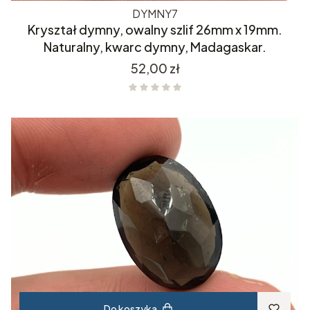
DYMNY7
Kryształ dymny, owalny szlif 26mm x 19mm.
Naturalny, kwarc dymny, Madagaskar.
Cena
52,00 zł
Do koszyka