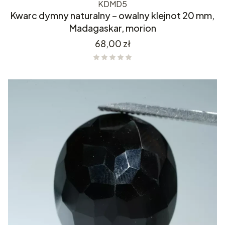
KDMD5
Kwarc dymny naturalny – owalny klejnot 20 mm,
Madagaskar, morion
Cena
68,00 zł