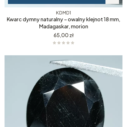
KDMD1
Kwarc dymny naturalny – owalny klejnot 18 mm,
Madagaskar, morion
Cena
65,00 zł