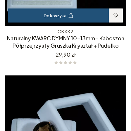
Do koszyka
CKXK2
Naturalny KWARC DYMNY 10-13mm - Kaboszon
Półprzejrzysty Gruszka Kryształ + Pudełko
Cena
29,90 zł