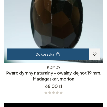
Do koszyka
KDMD9
Kwarc dymny naturalny – owalny klejnot 19 mm,
Madagaskar, morion
Cena
68,00 zł