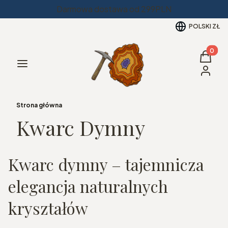
Darmowa dostawa od 299PLN
POLSKI
ZŁ
Produkt
Koszyk
Menu
Zaloguj 
Strona główna
Kwarc Dymny
Kwarc dymny – tajemnicza
elegancja naturalnych
kryształów