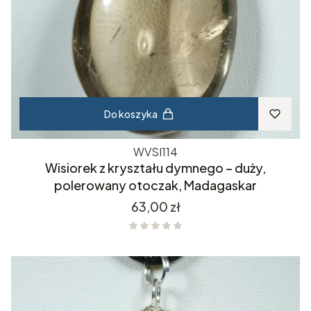
Do koszyka
WVSI114
Wisiorek z kryształu dymnego – duży,
polerowany otoczak, Madagaskar
Cena
63,00 zł