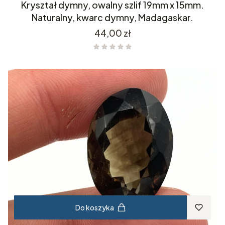
Kryształ dymny, owalny szlif 19mm x 15mm.
Naturalny, kwarc dymny, Madagaskar.
Cena
44,00 zł
Do koszyka