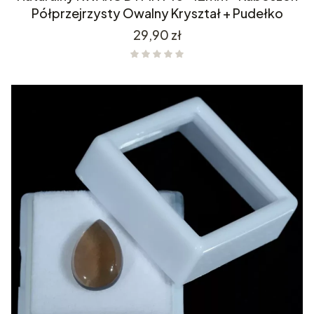
Półprzejrzysty Owalny Kryształ + Pudełko
Cena
29,90 zł