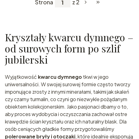
Strona
z 2
Przejdź do ostatniej
Kryształy kwarcu dymnego –
od surowych form po szlif
jubilerski
Wyjątkowość
kwarcu dymnego
tkwi w jego
uniwersalności. W swojej surowej formie często tworzy
imponujące zrosty z innymi minerałami, takimi jak skaleń
czy czarny turmalin, co czyni go niezwykle pożądanym
obiektem kolekcjonerskim. Jako pasjonaci dbamy o to,
aby proces wydobycia i oczyszczania zachował ostre
krawędzie ścian kryształu oraz ich naturalny blask. Dla
osób ceniących gładkie formy przygotowaliśmy
polerowane bryły i otoczaki
, które idealnie eksponują