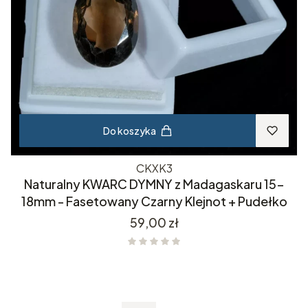
Do koszyka
CKXK3
Naturalny KWARC DYMNY z Madagaskaru 15-
18mm - Fasetowany Czarny Klejnot + Pudełko
Cena
59,00 zł