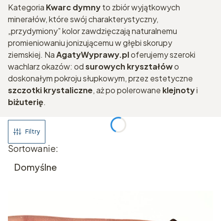
Kategoria
Kwarc dymny
to zbiór wyjątkowych
minerałów, które swój charakterystyczny,
„przydymiony” kolor zawdzięczają naturalnemu
promieniowaniu jonizującemu w głębi skorupy
ziemskiej. Na
AgatyWyprawy.pl
oferujemy szeroki
wachlarz okazów: od
surowych kryształów
o
doskonałym pokroju słupkowym, przez estetyczne
szczotki krystaliczne
, aż po polerowane
klejnoty
i
biżuterię
.
Filtry
Lista produktów
Sortowanie:
Domyślne