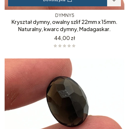
DYMNY5
Kryształ dymny, owalny szlif 22mm x 15mm.
Naturalny, kwarc dymny, Madagaskar.
Cena
44,00 zł