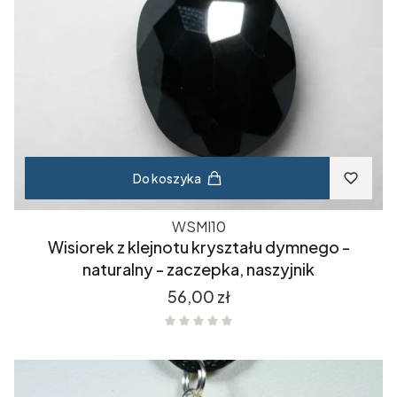
Do koszyka
WSMI10
Wisiorek z klejnotu kryształu dymnego -
naturalny - zaczepka, naszyjnik
Cena
56,00 zł