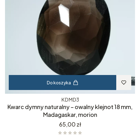
Do koszyka
KDMD3
Kwarc dymny naturalny – owalny klejnot 18 mm,
Madagaskar, morion
Cena
65,00 zł