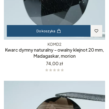
Do koszyka
KDMD2
Kwarc dymny naturalny – owalny klejnot 20 mm,
Madagaskar, morion
Cena
74,00 zł