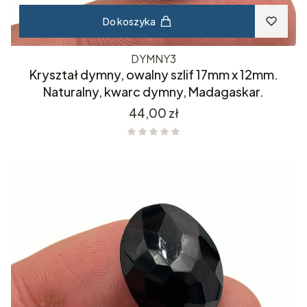
Do koszyka
DYMNY3
Kryształ dymny, owalny szlif 17mm x 12mm.
Naturalny, kwarc dymny, Madagaskar.
Cena
44,00 zł