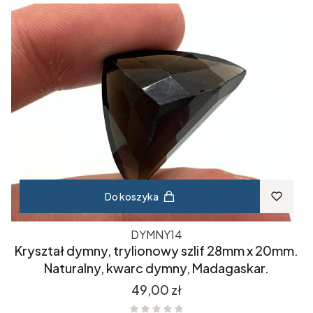
Do koszyka
DYMNY14
Kryształ dymny, trylionowy szlif 28mm x 20mm.
Naturalny, kwarc dymny, Madagaskar.
Cena
49,00 zł