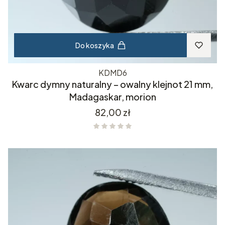
Do koszyka
KDMD6
Kwarc dymny naturalny – owalny klejnot 21 mm,
Madagaskar, morion
Cena
82,00 zł