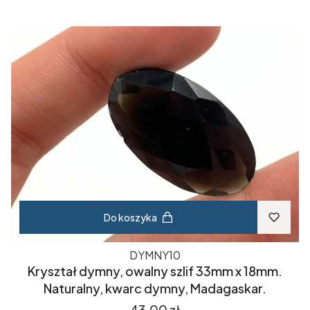
Do koszyka
DYMNY10
Kryształ dymny, owalny szlif 33mm x 18mm.
Naturalny, kwarc dymny, Madagaskar.
Cena
43,00 zł