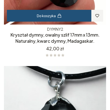
Do koszyka
DYMNY2
Kryształ dymny, owalny szlif 17mm x 13mm.
Naturalny, kwarc dymny, Madagaskar.
Cena
42,00 zł