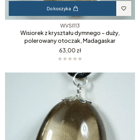
Do koszyka
WVSI113
Wisiorek z kryształu dymnego – duży,
polerowany otoczak, Madagaskar
Cena
63,00 zł