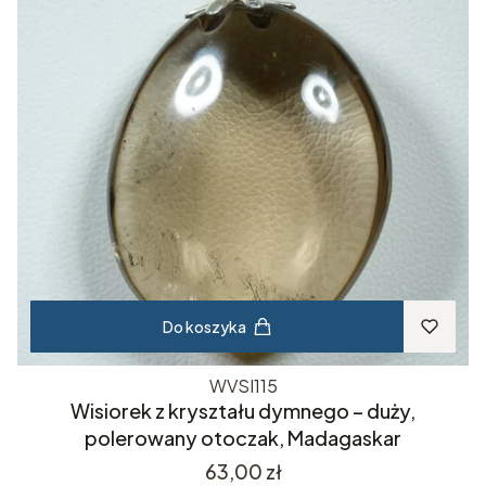
Do koszyka
WVSI115
Wisiorek z kryształu dymnego – duży,
polerowany otoczak, Madagaskar
Cena
63,00 zł