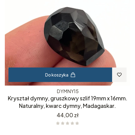
Do koszyka
DYMNY15
Kryształ dymny, gruszkowy szlif 19mm x 16mm.
Naturalny, kwarc dymny, Madagaskar.
Cena
44,00 zł