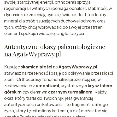
swojej starożytnej energii, orthoceras sprzyja
regeneracji sił witalnych i pomaga odnaleźć stabilność w
dynamicznie zmieniającym się świecie. Jest to idealny
minerał dla osób szukających duchowej ochrony oraz
tych, którzy chcą wprowadzić do swojej przestrzeni
element spokoju i wiecznej ciągłości życia.
Autentyczne okazy paleontologiczne
na AgatyWyprawy.pl
Kupując
skamieniałości
na
AgatyWyprawy.pl
,
stawiasz na rzetelność i pasję do odkrywania przeszłości
Ziemi. Orthocerasy fenomenalnie prezentują się w
zestawieniach z
amonitami
, krystalicznym
kryształem
górskim
czy ciemnym
czarnym turmalinem
. Każdy
okaz, który trafia do Twoich rąk, jest gwarancją
autentyczności i unikatowości – to fragment realnego
życia, który tętnił miliony lat temu, a dziś może stać się
ozdobą Twojego mineralogicznego świata.