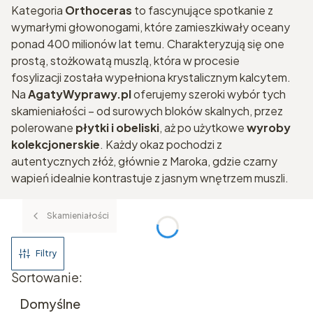
Kategoria
Orthoceras
to fascynujące spotkanie z
wymarłymi głowonogami, które zamieszkiwały oceany
ponad 400 milionów lat temu. Charakteryzują się one
prostą, stożkowatą muszlą, która w procesie
fosylizacji została wypełniona krystalicznym kalcytem.
Na
AgatyWyprawy.pl
oferujemy szeroki wybór tych
skamieniałości – od surowych bloków skalnych, przez
polerowane
płytki i obeliski
, aż po użytkowe
wyroby
kolekcjonerskie
. Każdy okaz pochodzi z
autentycznych złóż, głównie z Maroka, gdzie czarny
wapień idealnie kontrastuje z jasnym wnętrzem muszli.
Skamieniałości
Filtry
Lista produktów
Sortowanie:
Domyślne