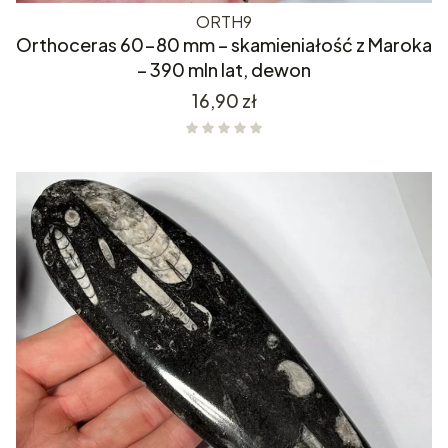
ORTH9
Orthoceras 60-80 mm – skamieniałość z Maroka
– 390 mln lat, dewon
Cena
16,90 zł