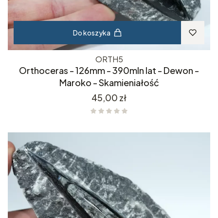
Do koszyka
ORTH5
Orthoceras - 126mm - 390mln lat - Dewon -
Maroko - Skamieniałość
Cena
45,00 zł