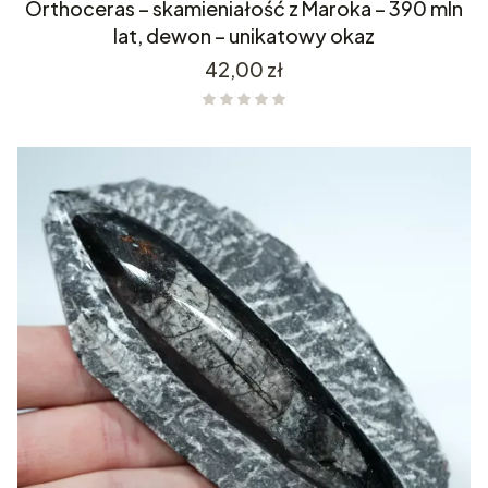
Orthoceras – skamieniałość z Maroka – 390 mln
lat, dewon – unikatowy okaz
Cena
42,00 zł