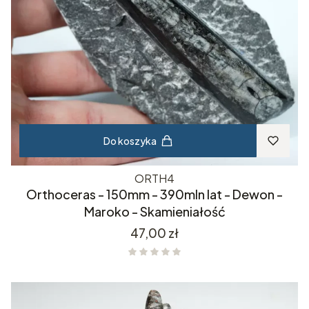
Do koszyka
ORTH4
Orthoceras - 150mm - 390mln lat - Dewon -
Maroko - Skamieniałość
Cena
47,00 zł