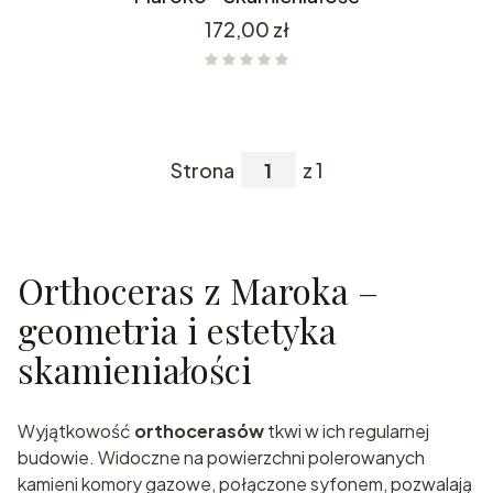
Cena
172,00 zł
Strona
z 1
Orthoceras z Maroka –
geometria i estetyka
skamieniałości
Wyjątkowość
orthocerasów
tkwi w ich regularnej
budowie. Widoczne na powierzchni polerowanych
kamieni komory gazowe, połączone syfonem, pozwalają