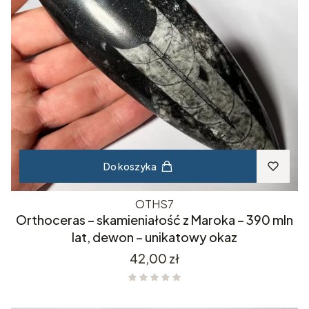
Do koszyka
OTHS7
Orthoceras – skamieniałość z Maroka – 390 mln
lat, dewon – unikatowy okaz
Cena
42,00 zł