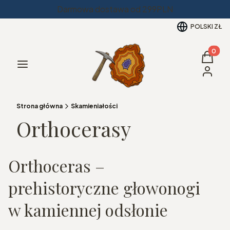
Darmowa dostawa od 299PLN
POLSKI
ZŁ
Produkt
Koszyk
Menu
Zaloguj 
Strona główna
Skamieniałości
Orthocerasy
Orthoceras –
prehistoryczne głowonogi
w kamiennej odsłonie