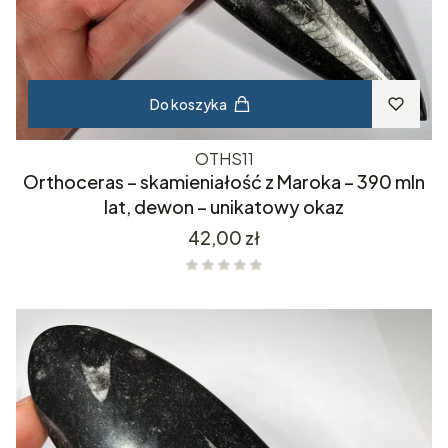
Do koszyka
OTHS11
Orthoceras – skamieniałość z Maroka – 390 mln
lat, dewon – unikatowy okaz
Cena
42,00 zł