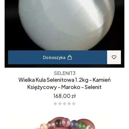
Do koszyka
SELENIT3
Wielka Kula Selenitowa 1.2kg - Kamień
Księżycowy - Maroko - Selenit
Cena
168,00 zł