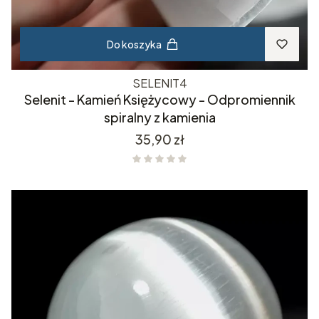
Do koszyka
SELENIT4
Selenit - Kamień Księżycowy - Odpromiennik
spiralny z kamienia
Cena
35,90 zł