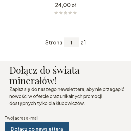
Cena
24,00 zł
Strona
z 1
Dołącz do świata
minerałów!
Zapisz się do naszego newslettera, aby nie przegapić
nowości w ofercie oraz unikalnych promocji
dostępnych tylko dla klubowiczów.
Twój adres e-mail
Dołącz do newslettera