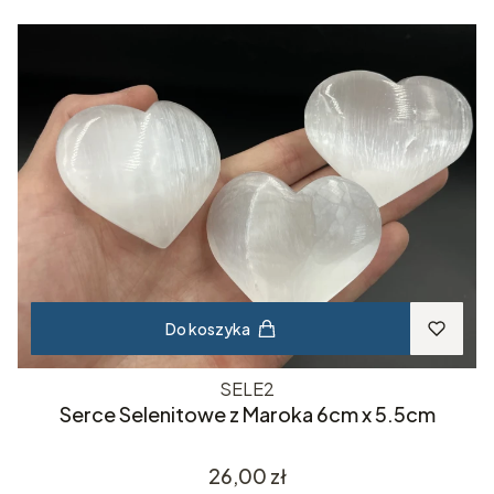
Do koszyka
SELE2
Serce Selenitowe z Maroka 6cm x 5.5cm
Cena
26,00 zł