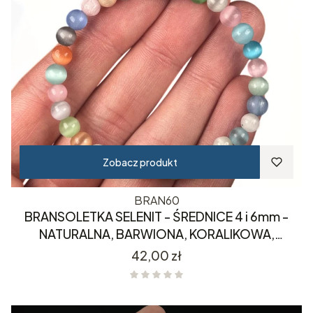
Zobacz produkt
BRAN60
BRANSOLETKA SELENIT - ŚREDNICE 4 i 6mm -
NATURALNA, BARWIONA, KORALIKOWA,
KOLOROWA
Cena
42,00 zł