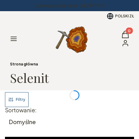
Darmowa dostawa od 299PLN
POLSKI
ZŁ
Produkt
Koszyk
Menu
Zaloguj 
Strona główna
Selenit
Filtry
Lista produktów
Sortowanie:
Domyślne