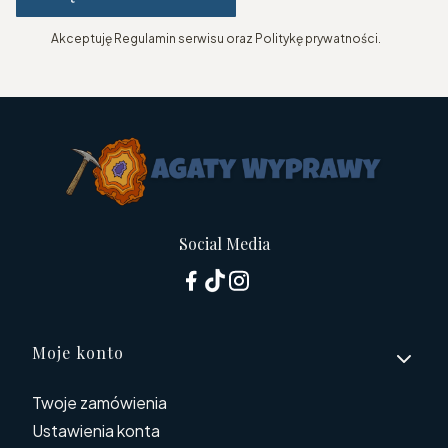
Akceptuję Regulamin serwisu oraz Politykę prywatności.
Social Media
Linki w stopce
Moje konto
Twoje zamówienia
Ustawienia konta