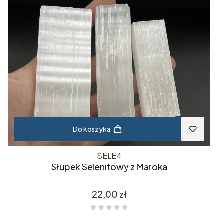
Do koszyka
SELE4
Słupek Selenitowy z Maroka
Cena
22,00 zł