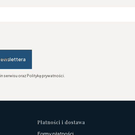
newslettera
-mail
n serwisu oraz Politykę prywatności.
topce
Płatności i dostawa
Formy płatności