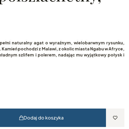
pełni naturalny agat o wyraźnym, wielobarwnym rysunku,
 Kamień pochodzi z Malawi, z okolic miasta Ngabu w Afryce,
kładnym szlifem i polerem, nadając mu wyjątkowy połysk i
Dodaj do koszyka