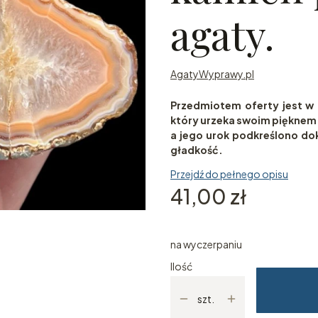
agaty.
AgatyWyprawy.pl
Przedmiotem oferty jest w 
który urzeka swoim pięknem.
a jego urok podkreślono do
gładkość.
Przejdź do pełnego opisu
Cena
41,00 zł
na wyczerpaniu
Ilość
szt.