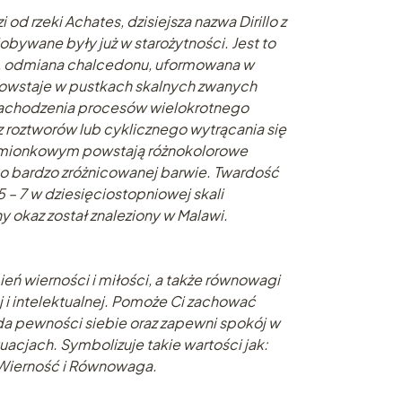
od rzeki Achates, dzisiejsza nazwa Dirillo z
obywane były już w starożytności. Jest to
ł, odmiana chalcedonu, uformowana w
owstaje w pustkach skalnych zwanych
achodzenia procesów wielokrotnego
z roztworów lub cyklicznego wytrącania się
emionkowym powstają różnokolorowe
o bardzo zróżnicowanej barwie. Twardość
 – 7 w dziesięciostopniowej skali
okaz został znaleziony w Malawi.
eń wierności i miłości, a także równowagi
j i intelektualnej. Pomoże Ci zachować
a pewności siebie oraz zapewni spokój w
uacjach. Symbolizuje takie wartości jak:
 Wierność i Równowaga.