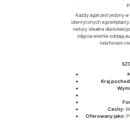
p
Każdy agat jest jedyny w
identycznych egzemplarzy.
natury, idealne dla kolekc
zdjęcia wiernie oddają a
telefonem i n
SZCZ
M
Kraj pochod
Wymi
Fo
Cechy:
W 
Oferowany jako:
P