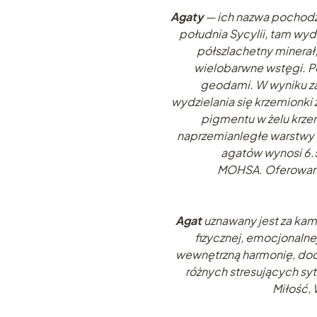
Agaty
— ich nazwa pochodzi 
południa Sycylii, tam wyd
półszlachetny minera
wielobarwne wstęgi. P
geodami. W wyniku z
wydzielania się krzemionki 
pigmentu w żelu krz
naprzemianległe warstwy 
agatów wynosi 6.5
MOHSA. Oferowany 
Agat
uznawany jest za kami
fizycznej, emocjonalne
wewnętrzną harmonię, dod
różnych stresujących syt
Miłość,