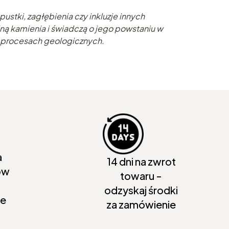
ustki, zagłębienia czy inkluzje innych
ną kamienia i świadczą o jego powstaniu w
 procesach geologicznych.
a
14 dni na zwrot
ów
towaru -
odzyskaj środki
ie
za zamówienie