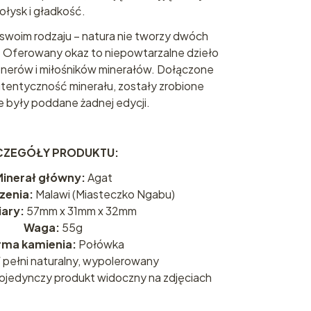
ołysk i gładkość.
 swoim rodzaju – natura nie tworzy dwóch
 Oferowany okaz to niepowtarzalne dzieło
jonerów i miłośników minerałów. Dołączone
utentyczność minerału, zostały zrobione
ie były poddane żadnej edycji.
EGÓŁY PRODUKTU:
inerał główny:
Agat
zenia:
Malawi (Miasteczko Ngabu)
ary:
57mm x 31mm x 32mm
Waga:
55g
rma kamienia:
Połówka
pełni naturalny, wypolerowany
ojedynczy produkt widoczny na zdjęciach