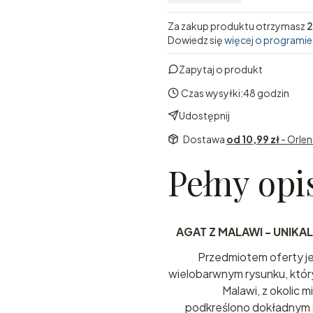
Za zakup produktu otrzymasz
2
Dowiedz się
więcej o programie
Zapytaj o produkt
Czas wysyłki:
48 godzin
Udostępnij
Dostawa
od 10,99 zł
- Orle
Pełny opi
AGAT Z MALAWI - UNIKA
Przedmiotem oferty je
wielobarwnym rysunku, któr
Malawi, z okolic 
podkreślono dokładnym s