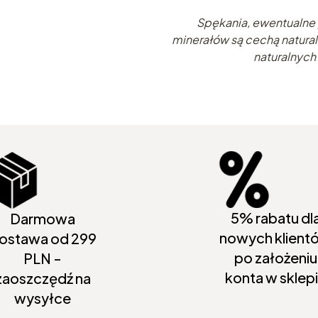
Spękania, ewentualne p
minerałów są cechą natural
naturalnych
5% rabatu dl
Darmowa
nowych klient
ostawa od 299
po założeniu
PLN -
konta w sklep
zaoszczędź na
wysyłce