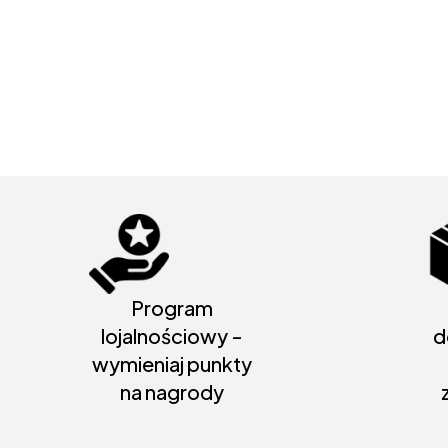
Program
lojalnościowy -
d
wymieniaj punkty
na nagrody