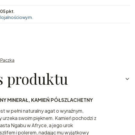
05 pkt
.
 lojalnościowym.
n Paczka
s produktu
LNY MINERAŁ, KAMIEŃ PÓŁSZLACHETNY
st w pełni naturalny agat o wyraźnym,
y urzeka swoim pięknem. Kamień pochodzi z
miasta Ngabu w Afryce, a jego urok
zlifem i polerem, nadając mu wyjątkowy