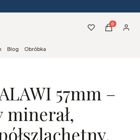
Produkty w kos
Ulubione
Koszyk
Zaloguj 
k
Blog
Obróbka
ALAWI 57mm –
y minerał,
półszlachetny,