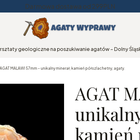
Darmowa dostawa od 299PLN
rsztaty geologiczne na poszukiwanie agatów – Dolny Śląs
AGAT MALAWI 57mm – unikalny minerał, kamień półszlachetny, agaty.
AGAT M
unikaln
kamień 