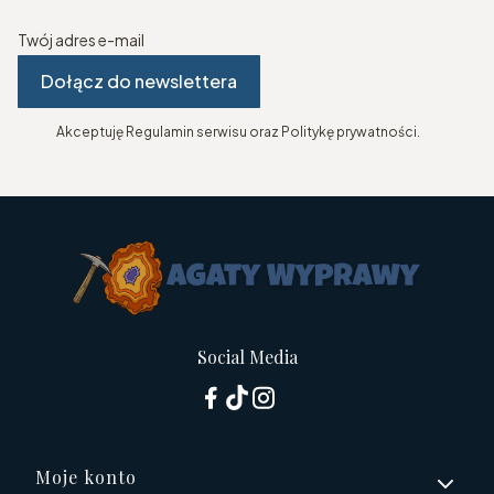
Twój adres e-mail
Dołącz do newslettera
Akceptuję Regulamin serwisu oraz Politykę prywatności.
Social Media
Linki w stopce
Moje konto