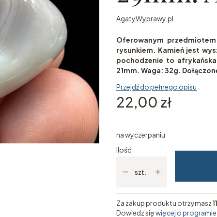
AgatyWyprawy.pl
Oferowanym przedmiotem j
rysunkiem. Kamień jest wys
pochodzenie to afrykańsk
21mm. Waga: 32g. Dołączone
Przejdź do pełnego opisu
Cena
22,00 zł
na wyczerpaniu
Ilość
szt.
Za zakup produktu otrzymasz
1
Dowiedz się
więcej o programie