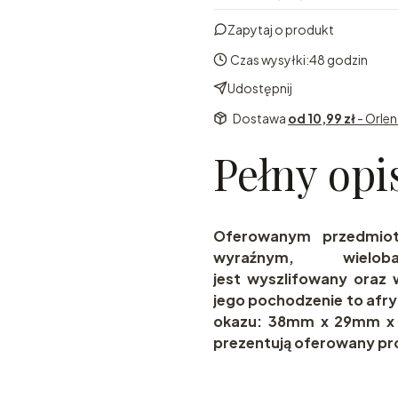
Zapytaj o produkt
Czas wysyłki:
48 godzin
Udostępnij
Dostawa
od 10,99 zł
- Orle
Pełny opi
Oferowanym przedmiot
wyraźnym, wielo
jest wyszlifowany oraz 
jego pochodzenie to afr
okazu: 38mm x 29mm x 
prezentują oferowany pr