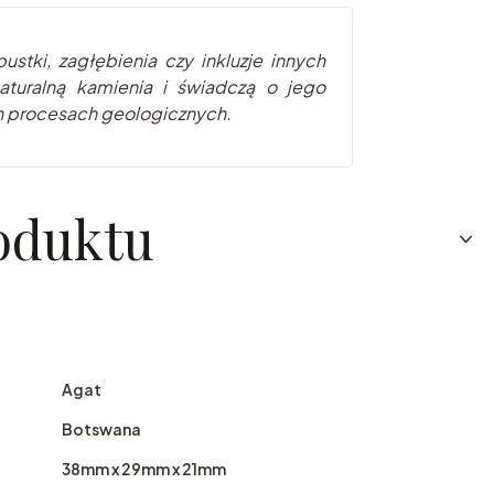
ustki, zagłębienia czy inkluzje innych
turalną kamienia i świadczą o jego
h procesach geologicznych.
oduktu
Agat
Botswana
38mm x 29mm x 21mm