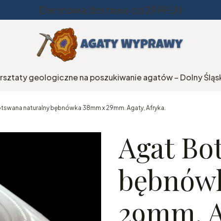
Darmowa dostawa od 299PLN
rsztaty geologiczne na poszukiwanie agatów – Dolny Śląs
tswana naturalny bębnówka 38mm x 29mm. Agaty, Afryka.
Agat Bo
bębnów
29mm. A