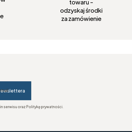
towaru -
odzyskaj środki
ie
za zamówienie
newslettera
-mail
n serwisu oraz Politykę prywatności.