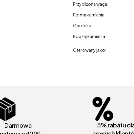
Przybliżona waga:
Forma kamienia:
Obróbka:
Rodzaj kamienia:
Oferowany jako:
5% rabatu dl
Darmowa
nowych klient
ostawa od 299