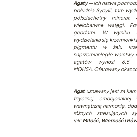
Agaty
— ich nazwa pochodzi 
południa Sycylii, tam wydo
półszlachetny minerał
wielobarwne wstęgi. Po
geodami. W wyniku za
wydzielania się krzemionki 
pigmentu w żelu krze
naprzemianległe warstwy 
agatów wynosi 6.5 –
MOHSA. Oferowany okaz zos
Agat
uznawany jest za kami
fizycznej, emocjonalnej
wewnętrzną harmonię, dod
różnych stresujących sy
jak:
Miłość, Wierność i R