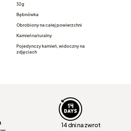
32g
Bębnówka
Obrobiony na całej powierzchni
Kamień naturalny
Pojedynczy kamień, widoczny na
zdjęciach
a
14 dni na zwrot
ów