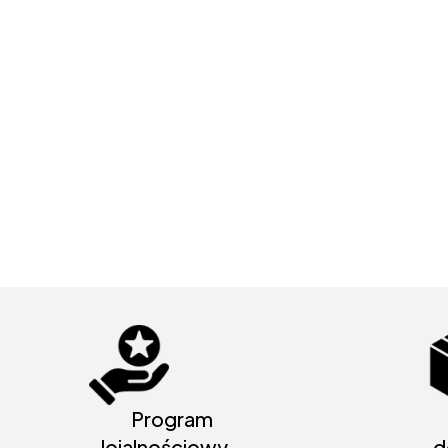
Program
lojalnościowy -
d