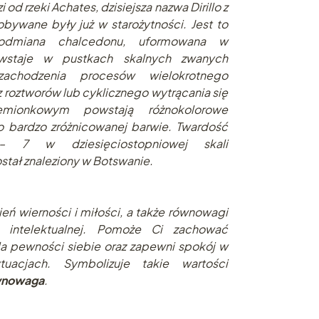
od rzeki Achates, dzisiejsza nazwa Dirillo z
bywane były już w starożytności. Jest to
, odmiana chalcedonu, uformowana w
wstaje w pustkach skalnych zwanych
chodzenia procesów wielokrotnego
z roztworów lub cyklicznego wytrącania się
mionkowym powstają różnokolorowe
o bardzo zróżnicowanej barwie. Twardość
 7 w dziesięciostopniowej skali
tał znaleziony w Botswanie.
eń wierności i miłości, a także równowagi
 i intelektualnej. Pomoże Ci zachować
a pewności siebie oraz zapewni spokój w
tuacjach. Symbolizuje takie wartości
ównowaga
.