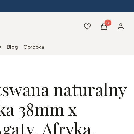
Produkty w kos
Ulubione
Koszyk
Zaloguj 
k
Blog
Obróbka
tswana naturalny
ka 38mm x
gaty, Afryka.