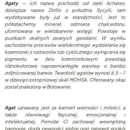
Agaty
— ich nazwa pochodzi od rzeki Achates,
dzisiejsza nazwa Dirillo z południa Sycylii, tam
wydobywane były już w starożytności. Jest to
półszlachetny minerał, odmiana chalcedonu,
uformowana w wielobarwne wstęgi. Powstaje w
pustkach skalnych zwanych geodami. W wyniku
zachodzenia procesów wielokrotnego wydzielania się
krzemionki z roztworów lub cyklicznego wytrącania się
pigmentu w żelu krzemionkowym powstają
różnokolorowe naprzemianległe warstwy o bardzo
zróżnicowanej barwie. Twardość agatów wynosi 6.5 – 7
w dziesięciostopniowej skali MOHSA. Oferowany okaz
został znaleziony w Botswanie.
Agat
uznawany jest za kamień wierności i miłości, a
także równowagi fizycznej, emocjonalnej i
intelektualnej. Pomoże Ci zachować wewnętrzną
harmonię, doda pewności siebie oraz zapewni spokój