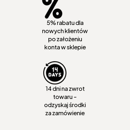
5% rabatu dla
nowych klientów
po założeniu
konta w sklepie
14 dni na zwrot
towaru -
odzyskaj środki
za zamówienie