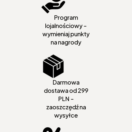
Program
lojalnościowy -
wymieniaj punkty
na nagrody
Darmowa
dostawa od 299
PLN -
zaoszczędź na
wysyłce