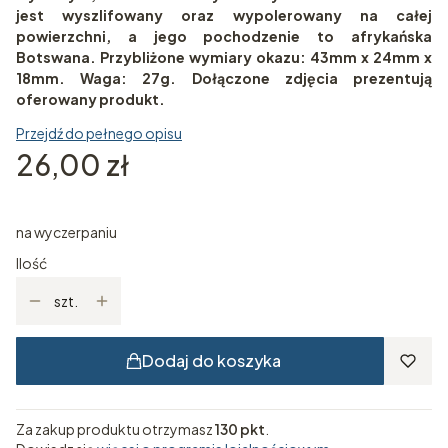
jest wyszlifowany oraz wypolerowany na całej
powierzchni, a jego pochodzenie to afrykańska
Botswana. Przybliżone wymiary okazu: 43mm x 24mm x
18mm. Waga: 27g. Dołączone zdjęcia prezentują
oferowany produkt.
Przejdź do pełnego opisu
Cena
26,00 zł
na wyczerpaniu
Ilość
szt.
Dodaj do koszyka
Za zakup produktu otrzymasz
130 pkt
.