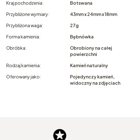
Kraj pochodzenia:
Botswana
Przybliżone wymiary:
43mm x 24mm x 18mm
Przybliżona waga:
27g
Forma kamienia:
Bębnówka
Obróbka:
Obrobiony na całej
powierzchni
Rodzaj kamienia:
Kamień naturalny
Oferowany jako:
Pojedynczy kamień,
widoczny na zdjęciach