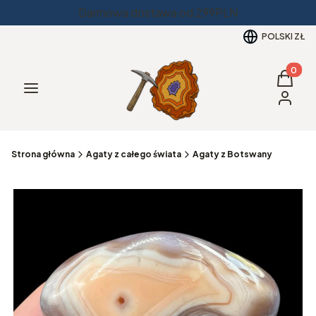
Darmowa dostawa od 299PLN
POLSKI
ZŁ
Produkt
Koszyk
Menu
Zaloguj 
Strona główna
Agaty z całego świata
Agaty z Botswany