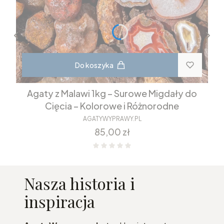
Do koszyka
Agaty z Malawi 1kg – Surowe Migdały do
Cięcia – Kolorowe i Różnorodne
AGATYWYPRAWY.PL
Cena
85,00 zł
Nasza historia i
inspiracja