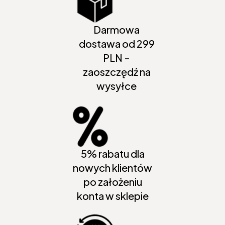
Darmowa
dostawa od 299
PLN -
zaoszczędź na
wysyłce
5% rabatu dla
nowych klientów
po założeniu
konta w sklepie