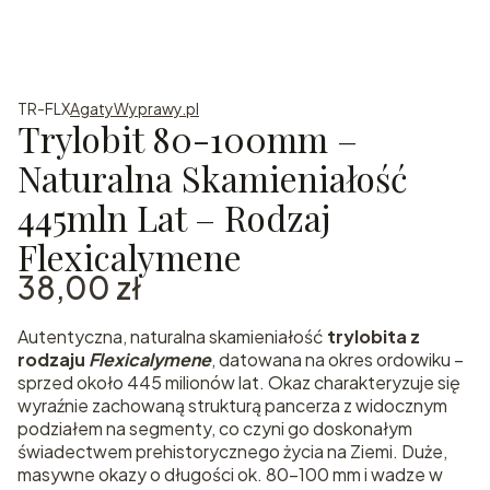
TR-FLX
AgatyWyprawy.pl
Trylobit 80-100mm –
Naturalna Skamieniałość
445mln Lat – Rodzaj
Flexicalymene
Cena
38,00 zł
Autentyczna, naturalna skamieniałość
trylobita z
rodzaju
Flexicalymene
, datowana na okres ordowiku –
sprzed około 445 milionów lat. Okaz charakteryzuje się
wyraźnie zachowaną strukturą pancerza z widocznym
podziałem na segmenty, co czyni go doskonałym
świadectwem prehistorycznego życia na Ziemi. Duże,
masywne okazy o długości ok. 80–100 mm i wadze w