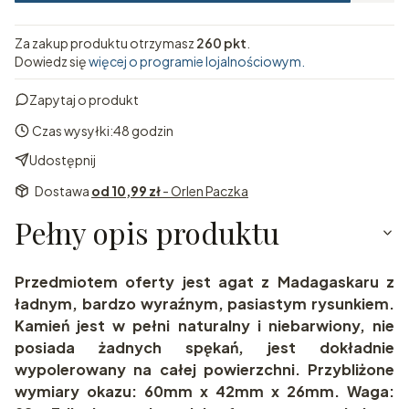
Za zakup produktu otrzymasz
260 pkt
.
Dowiedz się
więcej o programie lojalnościowym.
Zapytaj o produkt
Czas wysyłki:
48 godzin
Udostępnij
Dostawa
od 10,99 zł
- Orlen Paczka
Pełny opis produktu
Przedmiotem oferty jest agat z Madagaskaru z
ładnym, bardzo wyraźnym, pasiastym rysunkiem.
Kamień jest w pełni naturalny i niebarwiony, nie
posiada żadnych spękań, jest dokładnie
wypolerowany na całej powierzchni. Przybliżone
wymiary okazu: 60mm x 42mm x 26mm. Waga: