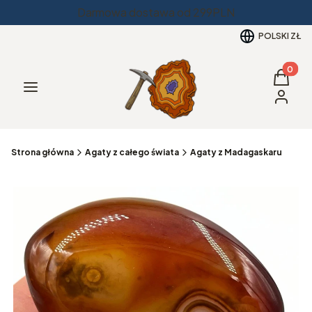
Darmowa dostawa od 299PLN
POLSKI
ZŁ
Produkt
Koszyk
Menu
Zaloguj 
Strona główna
Agaty z całego świata
Agaty z Madagaskaru