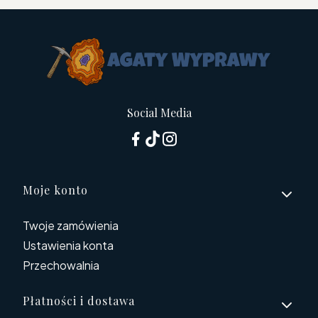
Social Media
Linki w stopce
Moje konto
Twoje zamówienia
Ustawienia konta
Przechowalnia
Płatności i dostawa