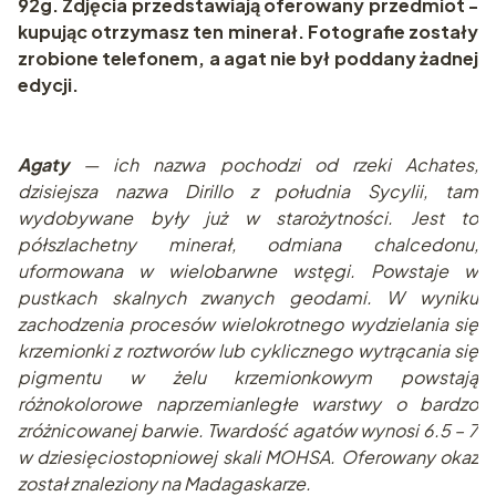
92g. Zdjęcia przedstawiają oferowany przedmiot -
kupując otrzymasz ten minerał. Fotografie zostały
zrobione telefonem, a agat nie był poddany żadnej
edycji.
Agaty
— ich nazwa pochodzi od rzeki Achates,
dzisiejsza nazwa Dirillo z południa Sycylii, tam
wydobywane były już w starożytności. Jest to
półszlachetny minerał, odmiana chalcedonu,
uformowana w wielobarwne wstęgi. Powstaje w
pustkach skalnych zwanych geodami. W wyniku
zachodzenia procesów wielokrotnego wydzielania się
krzemionki z roztworów lub cyklicznego wytrącania się
pigmentu w żelu krzemionkowym powstają
różnokolorowe naprzemianległe warstwy o bardzo
zróżnicowanej barwie. Twardość agatów wynosi 6.5 – 7
w dziesięciostopniowej skali MOHSA. Oferowany okaz
został znaleziony na Madagaskarze.