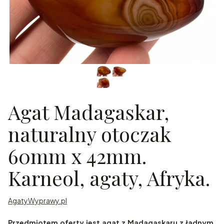
Agat Madagaskar,
naturalny otoczak
60mm x 42mm.
Karneol, agaty, Afryka.
AgatyWyprawy.pl
Przedmiotem oferty jest agat z Madagaskaru z ładnym,