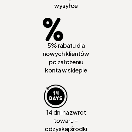
wysyłce
5% rabatu dla
nowych klientów
po założeniu
konta w sklepie
14 dni na zwrot
towaru -
odzyskaj środki