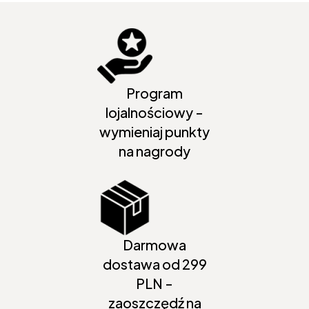
Program
lojalnościowy -
wymieniaj punkty
na nagrody
Darmowa
dostawa od 299
PLN -
zaoszczędź na