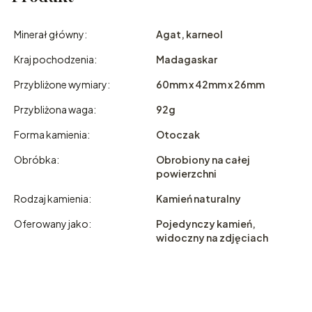
Minerał główny:
Agat, karneol
Kraj pochodzenia:
Madagaskar
Przybliżone wymiary:
60mm x 42mm x 26mm
Przybliżona waga:
92g
Forma kamienia:
Otoczak
Obróbka:
Obrobiony na całej
powierzchni
Rodzaj kamienia:
Kamień naturalny
Oferowany jako:
Pojedynczy kamień,
widoczny na zdjęciach