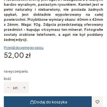
bardzo wyraźnym, pasiastym rysunkiem. Kamień jest w
pełni naturalny i niebarwiony, nie posiada żadnych
spękań, jest dokładnie wypolerowany na całej
powierzchni. Przybliżone wymiary okazu: 60mm x 42mm
x 26mm. Waga: 92g. Zdjęcia przedstawiają oferowany
przedmiot - kupując otrzymasz ten minerał. Fotografie
zostały zrobione telefonem, a agat nie był poddany
żadnej edycji.
Przejdź do pełnego opisu
Cena
52,00 zł
na wyczerpaniu
Ilość
szt.
Dodaj do koszyka