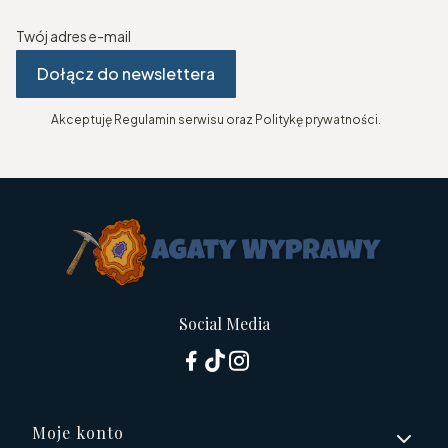
Twój adres e-mail
Dołącz do newslettera
Akceptuję Regulamin serwisu oraz Politykę prywatności.
Social Media
Linki w stopce
Moje konto