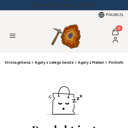
Darmowa dostawa od 299PLN
POLSKI
ZŁ
Produkt
Koszyk
Menu
Zaloguj 
Strona główna
Agaty z całego świata
Agaty z Malawi
Połówki