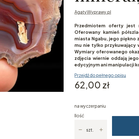
AgatyWyprawy.pl
Przedmiotem oferty jest 
Oferowany kamień półszlac
miasta Ngabu, jego piękno z
mu nie tylko przykuwający 
Wymiary oferowanego okazu
zdjęcia wiernie oddają je
edycyjnym ani manipulacji k
Przejdź do pełnego opisu
Cena
62,00 zł
na wyczerpaniu
Ilość
szt.