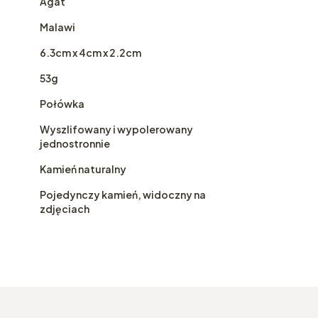
Agat
Malawi
6.3cm x 4cm x 2.2cm
53g
Połówka
Wyszlifowany i wypolerowany
jednostronnie
Kamień naturalny
Pojedynczy kamień, widoczny na
zdjęciach