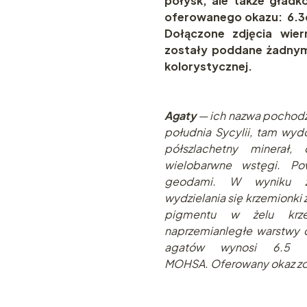
połysk, ale także gład
oferowanego okazu: 6.3c
Dołączone zdjęcia wier
zostały poddane żadnym
kolorystycznej.
Agaty
— ich nazwa pochodzi 
południa Sycylii, tam wydo
półszlachetny minerał
wielobarwne wstęgi. Po
geodami. W wyniku za
wydzielania się krzemionki 
pigmentu w żelu krze
naprzemianległe warstwy 
agatów wynosi 6.5 –
MOHSA. Oferowany okaz zos