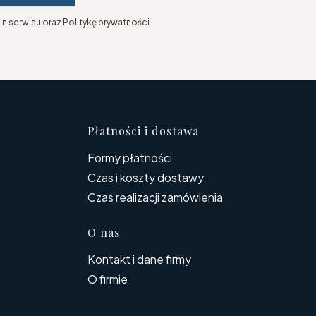
n serwisu oraz Politykę prywatności.
topce
Płatności i dostawa
Formy płatności
Czas i koszty dostawy
Czas realizacji zamówienia
O nas
Kontakt i dane firmy
O firmie