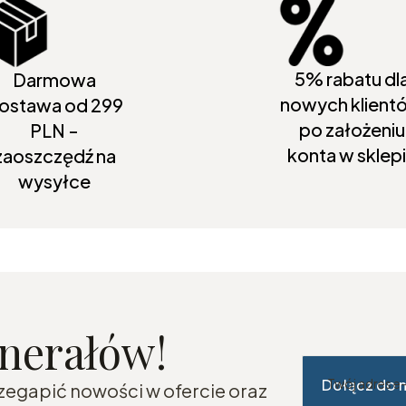
5% rabatu dl
Darmowa
nowych klient
ostawa od 299
po założeniu
PLN -
konta w sklep
zaoszczędź na
wysyłce
inerałów!
Dołącz do 
Twój adres e
rzegapić nowości w ofercie oraz