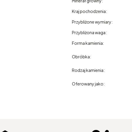
Minerał główny:
Kraj pochodzenia:
Przybliżone wymiary:
Przybliżona waga:
Forma kamienia:
Obróbka:
Rodzaj kamienia:
Oferowany jako: