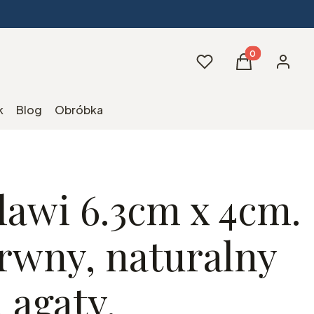
Produkty w kos
Ulubione
Koszyk
Zaloguj 
k
Blog
Obróbka
lawi 6.3cm x 4cm.
rwny, naturalny
 agaty.