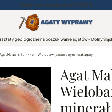
Darmowa dostawa od 299PLN
rsztaty geologiczne na poszukiwanie agatów – Dolny Śląs
Agat Malawi 6.3cm x 4cm. Wielobarwny, naturalny minerał, agaty.
Agat Ma
Wieloba
minerał,