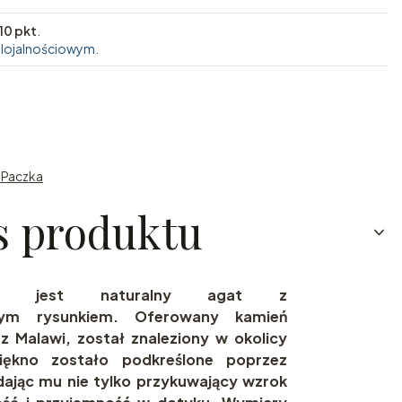
10 pkt
.
 lojalnościowym.
n Paczka
s produktu
rty jest naturalny agat z
nym rysunkiem. Oferowany kamień
z Malawi, został znaleziony w okolicy
iękno zostało podkreślone poprzez
nadając mu nie tylko przykuwający wzrok