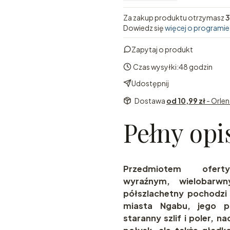
Za zakup produktu otrzymasz
3
Dowiedz się
więcej o programie
Zapytaj o produkt
Czas wysyłki:
48 godzin
Udostępnij
Dostawa
od 10,99 zł
- Orle
Pełny opi
Przedmiotem ofe
wyraźnym, wielobarw
półszlachetny pochodzi 
miasta Ngabu, jego p
staranny szlif i poler, 