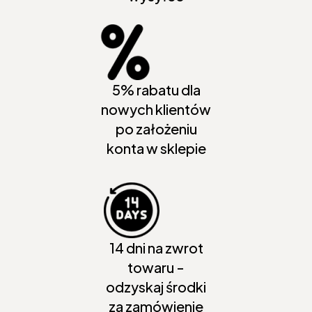
5% rabatu dla
nowych klientów
po założeniu
konta w sklepie
14 dni na zwrot
towaru -
odzyskaj środki
za zamówienie