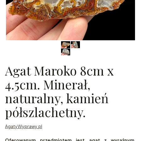
Agat Maroko 8cm x
4.5cm. Minerał,
naturalny, kamień
półszlachetny.
AgatyWyprawy.pl
Oferowanym przedmiotem jest agat z wyraźnym,