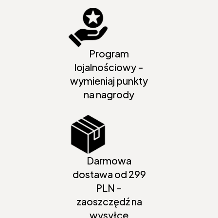
Program
lojalnościowy -
wymieniaj punkty
na nagrody
Darmowa
dostawa od 299
PLN -
zaoszczędź na
wysyłce