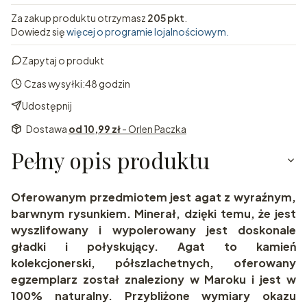
Za zakup produktu otrzymasz
205 pkt
.
Dowiedz się
więcej o programie lojalnościowym.
Zapytaj o produkt
Czas wysyłki:
48 godzin
Udostępnij
Dostawa
od 10,99 zł
- Orlen Paczka
Pełny opis produktu
Oferowanym przedmiotem jest agat z wyraźnym,
barwnym rysunkiem. Minerał, dzięki temu, że jest
wyszlifowany i wypolerowany jest doskonale
gładki i połyskujący. Agat to kamień
kolekcjonerski, półszlachetnych, oferowany
egzemplarz został znaleziony w Maroku i jest w
100% naturalny. Przybliżone wymiary okazu