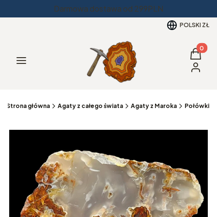
Darmowa dostawa od 299PLN
POLSKI
ZŁ
Produkt
Koszyk
Menu
Zaloguj 
Strona główna
Agaty z całego świata
Agaty z Maroka
Połówki