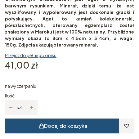
barwnym rysunkiem. Minerał, dzięki temu, że jest
wyszlifowany i wypolerowany jest doskonale gładki i
połyskujący. Agat to kamień kolekcjonerski,
półszlachetnych, oferowany egzemplarz został
znaleziony w Maroku i jest w 100% naturalny. Przybliżone
wymiary okazu to 8cm x 4.5cm x 3.4cm, a waga:
150g. Zdjęcia ukazują oferowany minerał.
Przejdź do pełnego opisu
Cena
41,00 zł
na wyczerpaniu
Ilość
szt.
Dodaj do koszyka