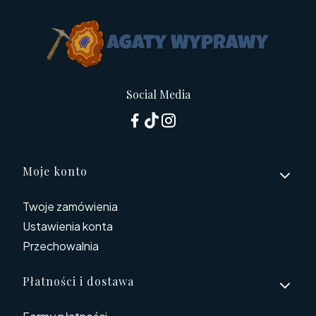
Social Media
Linki w stopce
Moje konto
Twoje zamówienia
Ustawienia konta
Przechowalnia
Płatności i dostawa