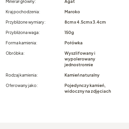
Minerał główny:
Agat
Kraj pochodzenia:
Maroko
Przybliżone wymiary:
8cm x 4.5cm x 3.4cm
Przybliżona waga:
150g
Forma kamienia:
Połówka
Obróbka:
Wyszlifowany i
wypolerowany
jednostronnie
Rodzaj kamienia:
Kamień naturalny
Oferowany jako:
Pojedynczy kamień,
widoczny na zdjęciach