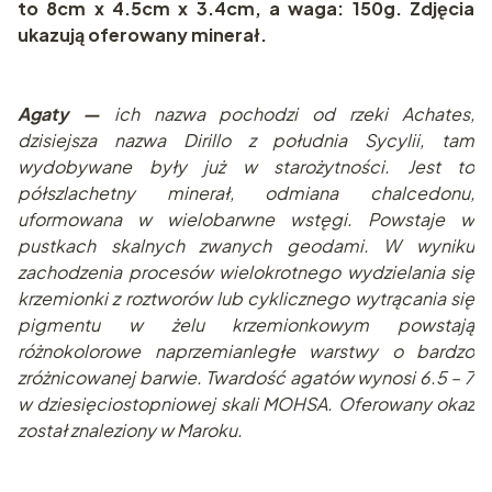
to 8cm x 4.5cm x 3.4cm, a waga: 150g. Zdjęcia
ukazują oferowany minerał.
Agaty —
ich nazwa pochodzi od rzeki Achates,
dzisiejsza nazwa Dirillo z południa Sycylii, tam
wydobywane były już w starożytności. Jest to
półszlachetny minerał, odmiana chalcedonu,
uformowana w wielobarwne wstęgi. Powstaje w
pustkach skalnych zwanych geodami. W wyniku
zachodzenia procesów wielokrotnego wydzielania się
krzemionki z roztworów lub cyklicznego wytrącania się
pigmentu w żelu krzemionkowym powstają
różnokolorowe naprzemianległe warstwy o bardzo
zróżnicowanej barwie. Twardość agatów wynosi 6.5 – 7
w dziesięciostopniowej skali MOHSA. Oferowany okaz
został znaleziony w Maroku.