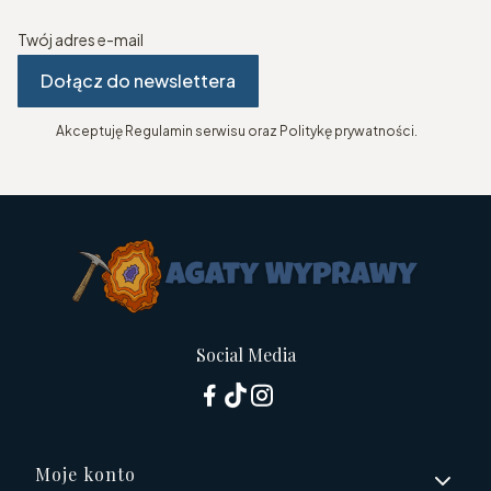
Twój adres e-mail
Dołącz do newslettera
Akceptuję Regulamin serwisu oraz Politykę prywatności.
Social Media
Linki w stopce
Moje konto