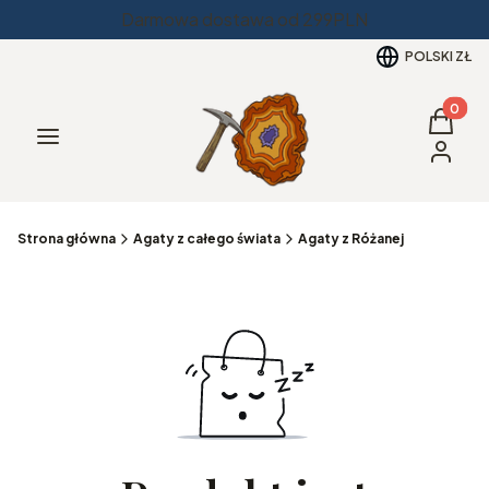
Darmowa dostawa od 299PLN
POLSKI
ZŁ
Produkt
Koszyk
Menu
Zaloguj 
Strona główna
Agaty z całego świata
Agaty z Różanej