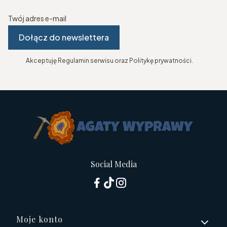
Twój adres e-mail
Dołącz do newslettera
Akceptuję Regulamin serwisu oraz Politykę prywatności.
Social Media
Linki w stopce
Moje konto