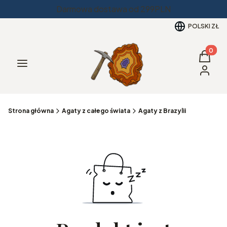
Darmowa dostawa od 299PLN
POLSKI
ZŁ
Produkt
Koszyk
Menu
Zaloguj 
Strona główna
Agaty z całego świata
Agaty z Brazylii