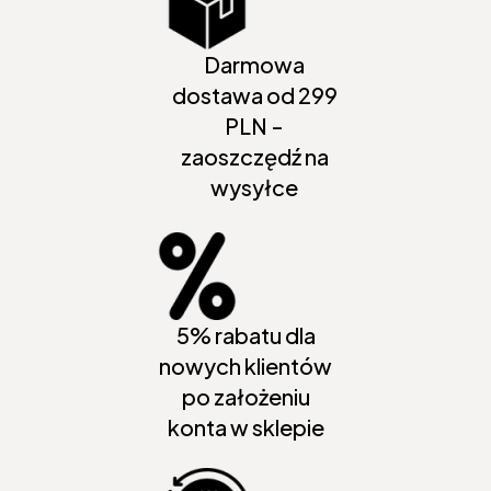
Darmowa
dostawa od 299
PLN -
zaoszczędź na
wysyłce
5% rabatu dla
nowych klientów
po założeniu
konta w sklepie