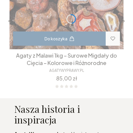
Do koszyka
Agaty z Malawi 1kg – Surowe Migdały do
Cięcia – Kolorowe i Różnorodne
AGATYWYPRAWY.PL
Cena
85,00 zł
Nasza historia i
inspiracja