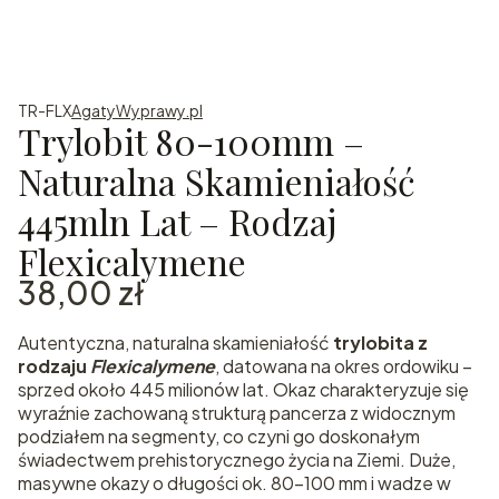
TR-FLX
AgatyWyprawy.pl
Trylobit 80-100mm –
Naturalna Skamieniałość
445mln Lat – Rodzaj
Flexicalymene
Cena
38,00 zł
Autentyczna, naturalna skamieniałość
trylobita z
rodzaju
Flexicalymene
, datowana na okres ordowiku –
sprzed około 445 milionów lat. Okaz charakteryzuje się
wyraźnie zachowaną strukturą pancerza z widocznym
podziałem na segmenty, co czyni go doskonałym
świadectwem prehistorycznego życia na Ziemi. Duże,
masywne okazy o długości ok. 80–100 mm i wadze w