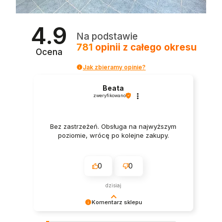
4.9
Na podstawie
781
opinii
z całego okresu
Ocena
Jak zbieramy opinie?
Beata
zweryfikowano
Bez zastrzeżeń. Obsługa na najwyższym
poziomie, wrócę po kolejne zakupy.
0
0
dzisiaj
Komentarz sklepu
Bardzo nam miło – dziękujemy za opinię :)