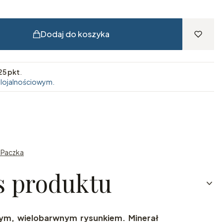
Dodaj do koszyka
25 pkt
.
 lojalnościowym.
n Paczka
s produktu
nym, wielobarwnym rysunkiem. Minerał