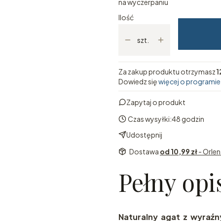
na wyczerpaniu
Ilość
szt.
Za zakup produktu otrzymasz
1
Dowiedz się
więcej o programie
Zapytaj o produkt
Czas wysyłki:
48 godzin
Udostępnij
Dostawa
od 10,99 zł
- Orle
Pełny opi
Naturalny agat z wyraź