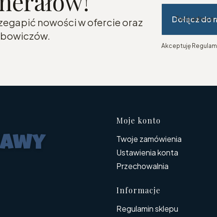
inerałów!
Dołącz do 
Twój adres e
rzegapić nowości w ofercie oraz
lubowiczów.
Akceptuję Regulami
Linki w s
Moje konto
Twoje zamówienia
Ustawienia konta
Przechowalnia
Informacje
Regulamin sklepu