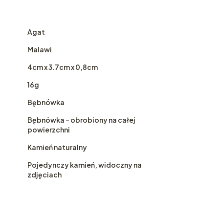
Agat
Malawi
4cm x 3.7cm x 0,8cm
16g
Bębnówka
Bębnówka - obrobiony na całej
powierzchni
Kamień naturalny
Pojedynczy kamień, widoczny na
zdjęciach