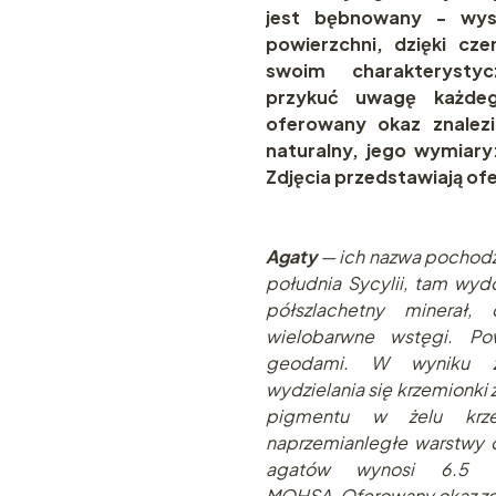
jest bębnowany - wys
powierzchni, dzięki cze
swoim charakteryst
przykuć uwagę każdeg
oferowany okaz znalez
naturalny, jego wymiar
Zdjęcia przedstawiają o
Agaty
— ich nazwa pochodzi 
południa Sycylii, tam wydo
półszlachetny minerał
wielobarwne wstęgi. Po
geodami. W wyniku za
wydzielania się krzemionki 
pigmentu w żelu krze
naprzemianległe warstwy 
agatów wynosi 6.5 –
MOHSA. Oferowany okaz zos