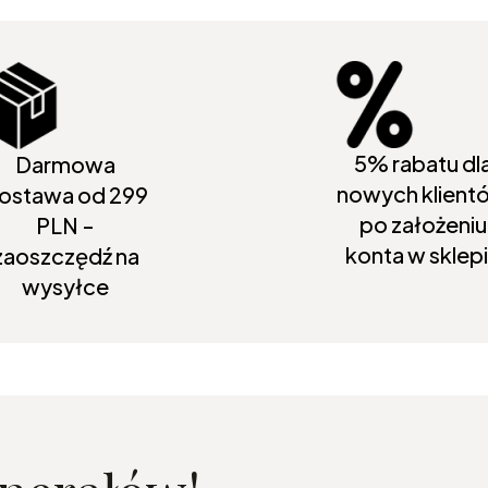
5% rabatu dl
Darmowa
nowych klient
ostawa od 299
po założeniu
PLN -
konta w sklep
zaoszczędź na
wysyłce