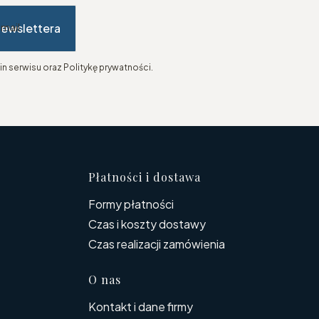
newslettera
-mail
n serwisu oraz Politykę prywatności.
topce
Płatności i dostawa
Formy płatności
Czas i koszty dostawy
Czas realizacji zamówienia
O nas
Kontakt i dane firmy