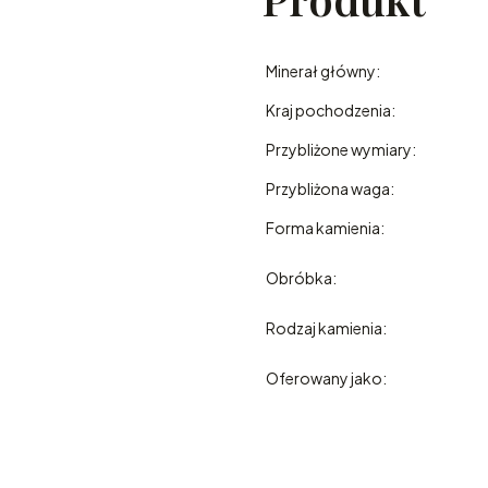
Minerał główny:
Kraj pochodzenia:
Przybliżone wymiary:
Przybliżona waga:
Forma kamienia:
Obróbka:
Rodzaj kamienia:
Oferowany jako: