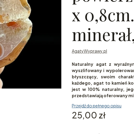
x 0,8cm
minerał
AgatyWyprawy.pl
Naturalny agat z wyraźny
wyszlifowany i wypolerowany
błyszczący, swoim chara
każdego, agat to kamień ko
jest w 100% naturalny, je
przedstawiają oferowany mi
Przejdź do pełnego opisu
Cena
25,00 zł