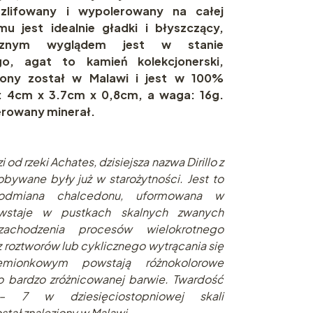
zlifowany i wypolerowany na całej
mu jest idealnie gładki i błyszczący,
ycznym wyglądem jest w stanie
o, agat to kamień kolekcjonerski,
iony został w Malawi i jest w 100%
y: 4cm x 3.7cm x 0,8cm, a waga: 16g.
ferowany minerał.
od rzeki Achates, dzisiejsza nazwa Dirillo z
bywane były już w starożytności. Jest to
, odmiana chalcedonu, uformowana w
wstaje w pustkach skalnych zwanych
chodzenia procesów wielokrotnego
z roztworów lub cyklicznego wytrącania się
mionkowym powstają różnokolorowe
o bardzo zróżnicowanej barwie. Twardość
 7 w dziesięciostopniowej skali
tał znaleziony w Malawi.