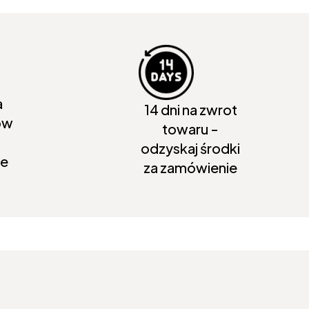
a
14 dni na zwrot
ów
towaru -
odzyskaj środki
ie
za zamówienie