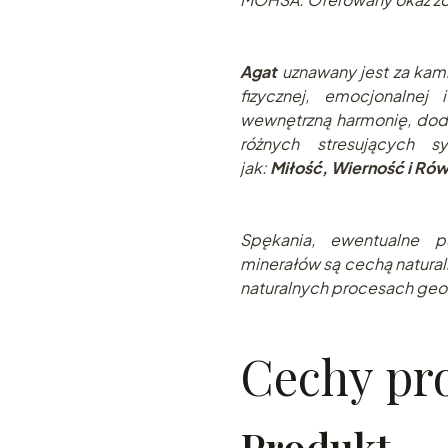
Agat
uznawany jest za kami
fizycznej, emocjonalnej
wewnętrzną harmonię, dod
różnych stresujących sy
jak:
Miłość, Wierność i R
Spę
kania, ewentualne pu
minerałów są cechą natural
naturalnych pr
ocesach geo
Cechy pr
Produkt