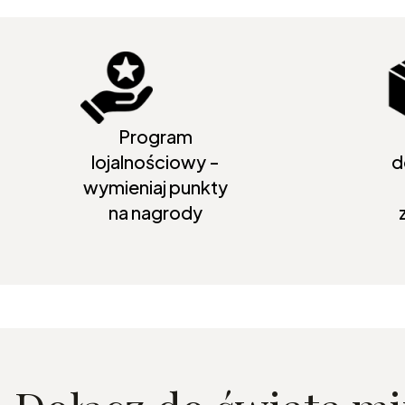
Program
lojalnościowy -
d
wymieniaj punkty
na nagrody