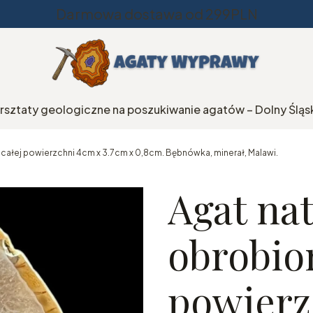
Darmowa dostawa od 299PLN
rsztaty geologiczne na poszukiwanie agatów – Dolny Śląs
a całej powierzchni 4cm x 3.7cm x 0,8cm. Bębnówka, minerał, Malawi.
Agat nat
obrobion
powierz