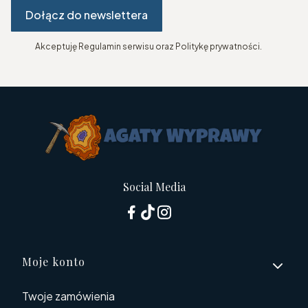
Dołącz do newslettera
Akceptuję Regulamin serwisu oraz Politykę prywatności.
Social Media
Linki w stopce
Moje konto
Twoje zamówienia