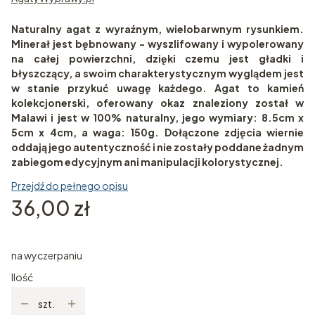
Naturalny agat z wyraźnym, wielobarwnym rysunkiem.
Minerał jest bębnowany - wyszlifowany i wypolerowany
na całej powierzchni, dzięki czemu jest gładki i
błyszczący, a swoim charakterystycznym wyglądem jest
w stanie przykuć uwagę każdego. Agat to kamień
kolekcjonerski, oferowany okaz znaleziony został w
Malawi i jest w 100% naturalny, jego wymiary: 8.5cm x
5cm x 4cm, a waga: 150g. Dołączone zdjęcia wiernie
oddają jego autentyczność i nie zostały poddane żadnym
zabiegom edycyjnym ani manipulacji kolorystycznej.
Przejdź do pełnego opisu
Cena
36,00 zł
na wyczerpaniu
Ilość
szt.