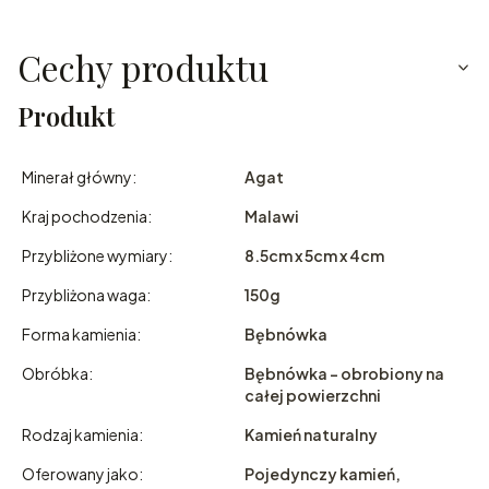
Cechy produktu
Produkt
Minerał główny:
Agat
Kraj pochodzenia:
Malawi
Przybliżone wymiary:
8.5cm x 5cm x 4cm
Przybliżona waga:
150g
Forma kamienia:
Bębnówka
Obróbka:
Bębnówka - obrobiony na
całej powierzchni
Rodzaj kamienia:
Kamień naturalny
Oferowany jako:
Pojedynczy kamień,