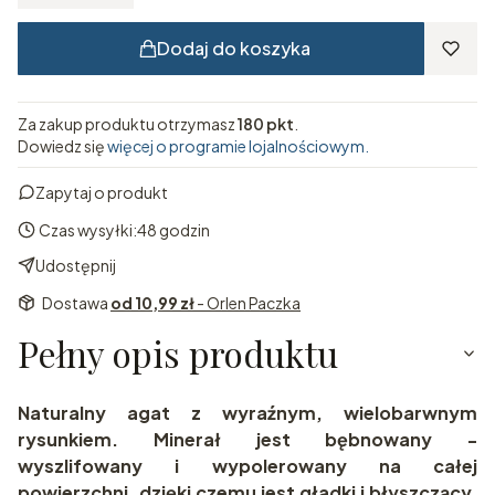
Dodaj do koszyka
Za zakup produktu otrzymasz
180 pkt
.
Dowiedz się
więcej o programie lojalnościowym.
Zapytaj o produkt
Czas wysyłki:
48 godzin
Udostępnij
Dostawa
od 10,99 zł
- Orlen Paczka
Pełny opis produktu
Naturalny agat z wyraźnym, wielobarwnym
rysunkiem. Minerał jest bębnowany -
wyszlifowany i wypolerowany na całej
powierzchni, dzięki czemu jest gładki i błyszczący,