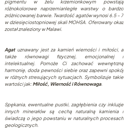
pigmentu w żelu krzemionkowym powstają
różnokolorowe naprzemianległe warstwy o bardzo
zróżnicowanej barwie. Twardość agatów wynosi 6.5 – 7
w dziesięciostopniowej skali MOHSA. Oferowany okaz
został znaleziony w Malawi.
Agat
uznawany jest za kamień wierności i miłości, a
także równowagi fizycznej, emocjonalnej i
intelektualnej. Pomoże Ci zachować wewnętrzną
harmonię, doda pewności siebie oraz zapewni spokój
w różnych stresujących sytuacjach. S
ymbolizuje takie
wartości jak:
Miłość, Wierność i Równowaga
.
Spę
kania, ewentualne pustki, zagłębienia czy inkluzje
innych minerałów są cechą naturalną kamienia i
świadczą o jego powstaniu w naturalnych pr
ocesach
geologicznych.