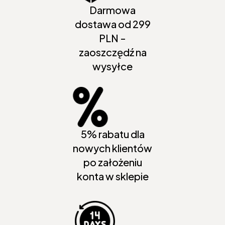
Darmowa
dostawa od 299
PLN -
zaoszczędź na
wysyłce
5% rabatu dla
nowych klientów
po założeniu
konta w sklepie