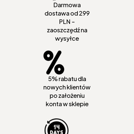
Darmowa
dostawa od 299
PLN -
zaoszczędź na
wysyłce
5% rabatu dla
nowych klientów
po założeniu
konta w sklepie