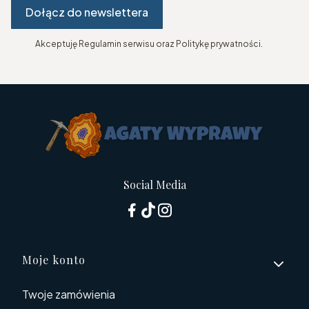
Dołącz do newslettera
Akceptuję Regulamin serwisu oraz Politykę prywatności.
Social Media
Linki w stopce
Moje konto
Twoje zamówienia