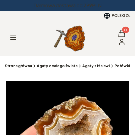
Darmowa dostawa od 299PLN
POLSKI
ZŁ
Produkt
Koszyk
Menu
Zaloguj 
Strona główna
Agaty z całego świata
Agaty z Malawi
Połówki