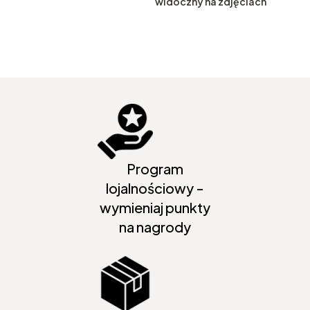
widoczny na zdjęciach
Program
lojalnościowy -
wymieniaj punkty
na nagrody