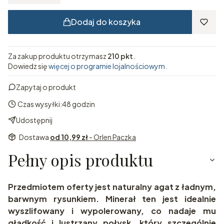
Dodaj do koszyka
Za zakup produktu otrzymasz
210 pkt
.
Dowiedz się
więcej o programie lojalnościowym.
Zapytaj o produkt
Czas wysyłki:
48 godzin
Udostępnij
Dostawa
od 10,99 zł
- Orlen Paczka
Pełny opis produktu
Przedmiotem oferty jest naturalny agat z ładnym,
barwnym rysunkiem. Minerał ten jest idealnie
wyszlifowany i wypolerowany, co nadaje mu
gładkość i lustrzany połysk, który szczególnie