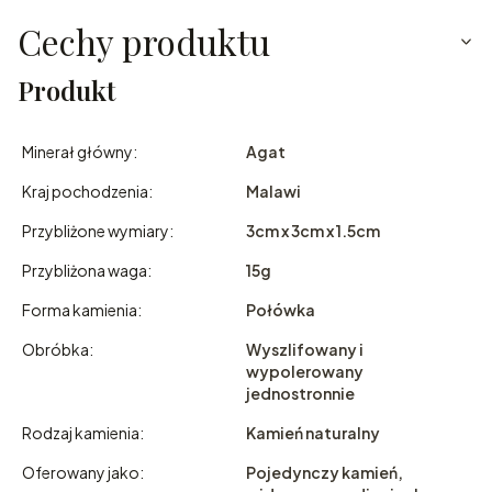
Cechy produktu
Produkt
Minerał główny:
Agat
Kraj pochodzenia:
Malawi
Przybliżone wymiary:
3cm x 3cm x 1.5cm
Przybliżona waga:
15g
Forma kamienia:
Połówka
Obróbka:
Wyszlifowany i
wypolerowany
jednostronnie
Rodzaj kamienia:
Kamień naturalny
Oferowany jako:
Pojedynczy kamień,