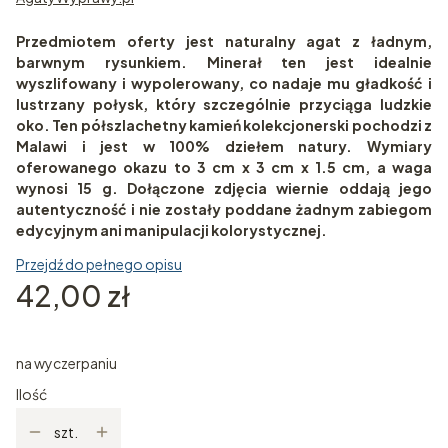
Przedmiotem oferty jest naturalny agat z ładnym,
barwnym rysunkiem. Minerał ten jest idealnie
wyszlifowany i wypolerowany, co nadaje mu gładkość i
lustrzany połysk, który szczególnie przyciąga ludzkie
oko. Ten półszlachetny kamień kolekcjonerski pochodzi z
Malawi i jest w 100% dziełem natury. Wymiary
oferowanego okazu to 3 cm x 3 cm x 1.5 cm, a waga
wynosi 15 g. Dołączone zdjęcia wiernie oddają jego
autentyczność i nie zostały poddane żadnym zabiegom
edycyjnym ani manipulacji kolorystycznej.
Przejdź do pełnego opisu
Cena
42,00 zł
na wyczerpaniu
Ilość
szt.