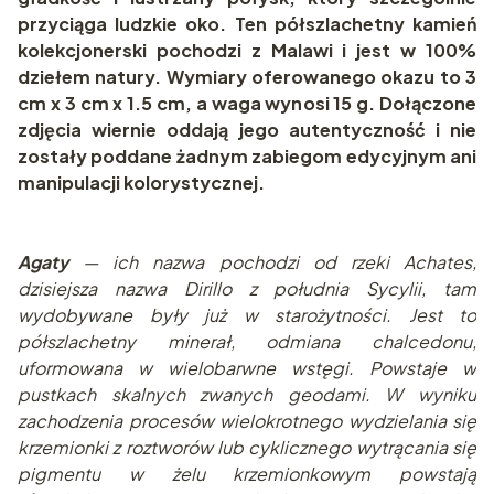
przyciąga ludzkie oko. Ten półszlachetny kamień
kolekcjonerski pochodzi z Malawi i jest w 100%
dziełem natury. Wymiary oferowanego okazu to 3
cm x 3 cm x 1.5 cm, a waga wynosi 15 g. Dołączone
zdjęcia wiernie oddają jego autentyczność i nie
zostały poddane żadnym zabiegom edycyjnym ani
manipulacji kolorystycznej.
Agaty
— ich nazwa pochodzi od rzeki Achates,
dzisiejsza nazwa Dirillo z południa Sycylii, tam
wydobywane były już w starożytności. Jest to
półszlachetny minerał, odmiana chalcedonu,
uformowana w wielobarwne wstęgi. Powstaje w
pustkach skalnych zwanych geodami. W wyniku
zachodzenia procesów wielokrotnego wydzielania się
krzemionki z roztworów lub cyklicznego wytrącania się
pigmentu w żelu krzemionkowym powstają