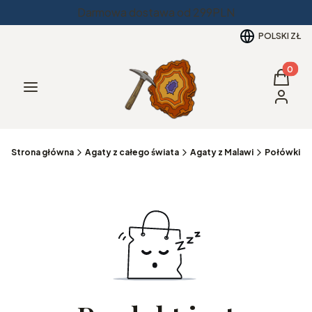
Darmowa dostawa od 299PLN
POLSKI
ZŁ
Produkt
Koszyk
Menu
Zaloguj 
Strona główna
Agaty z całego świata
Agaty z Malawi
Połówki