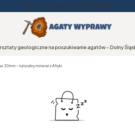
Darmowa dostawa od 299PLN
rsztaty geologiczne na poszukiwanie agatów – Dolny Śląs
wi 30mm – naturalny minerał z Afryki