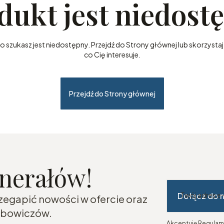
dukt jest niedost
szukasz jest niedostępny. Przejdź do Strony głównej lub skorzystaj 
co Cię interesuje.
Przejdź do Strony głównej
inerałów!
Dołącz do 
Twój adres e
rzegapić nowości w ofercie oraz
lubowiczów.
Akceptuję Regulami