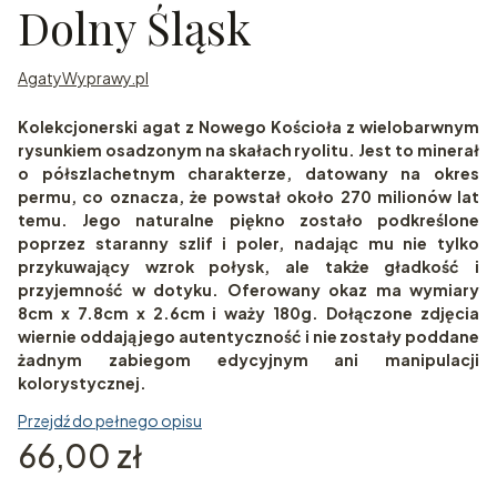
Dolny Śląsk
AgatyWyprawy.pl
Kolekcjonerski agat z Nowego Kościoła z wielobarwnym
rysunkiem osadzonym na skałach ryolitu. Jest to minerał
o półszlachetnym charakterze, datowany na okres
permu, co oznacza, że powstał około 270 milionów lat
temu. Jego naturalne piękno zostało podkreślone
poprzez staranny szlif i poler, nadając mu nie tylko
przykuwający wzrok połysk, ale także gładkość i
przyjemność w dotyku. Oferowany okaz ma wymiary
8cm x 7.8cm x 2.6cm i waży 180g. Dołączone zdjęcia
wiernie oddają jego autentyczność i nie zostały poddane
żadnym zabiegom edycyjnym ani manipulacji
kolorystycznej.
Przejdź do pełnego opisu
Cena
66,00 zł