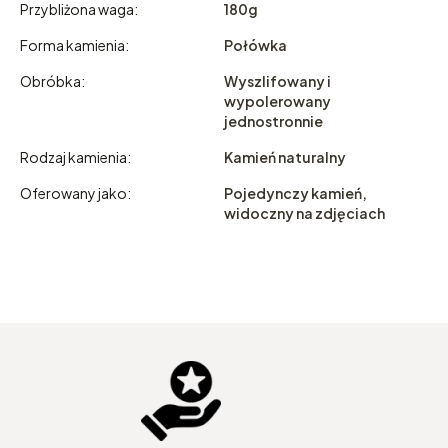
Przybliżona waga:
180g
Forma kamienia:
Połówka
Obróbka:
Wyszlifowany i
wypolerowany
jednostronnie
Rodzaj kamienia:
Kamień naturalny
Oferowany jako:
Pojedynczy kamień,
widoczny na zdjęciach