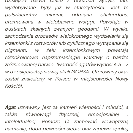
dzisiejsza nazwa Dirillo z południa Sycylii, tam
wydobywane były już w starożytności. Jest to
półszlachetny minerał, odmiana chalcedonu,
uformowana w wielobarwne wstęgi. Powstaje w
pustkach skalnych zwanych geodami. W wyniku
zachodzenia procesów wielokrotnego wydzielania się
krzemionki z roztworów lub cyklicznego wytrącania się
pigmentu w żelu krzemionkowym powstają
różnokolorowe naprzemianległe warstwy o bardzo
zróżnicowanej barwie. Twardość agatów wynosi 6.5 – 7
w dziesięciostopniowej skali MOHSA. Oferowany okaz
został znaleziony w Polsce w miejscowości Nowy
Kościół.
Agat
uznawany jest za kamień wierności i miłości, a
także równowagi fizycznej, emocjonalnej i
intelektualnej. Pomoże Ci zachować wewnętrzną
harmonię, doda pewności siebie oraz zapewni spokój