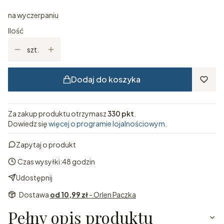
na wyczerpaniu
Ilość
szt.
Dodaj do koszyka
Za zakup produktu otrzymasz
330 pkt
.
Dowiedz się
więcej o programie lojalnościowym.
Zapytaj o produkt
Czas wysyłki:
48 godzin
Udostępnij
Dostawa
od 10,99 zł
- Orlen Paczka
Pełny opis produktu