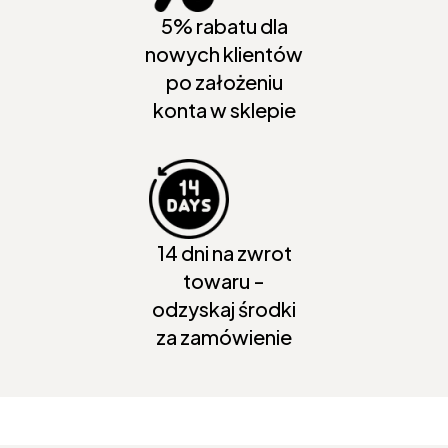
5% rabatu dla
nowych klientów
po założeniu
konta w sklepie
14 dni na zwrot
towaru -
odzyskaj środki
za zamówienie