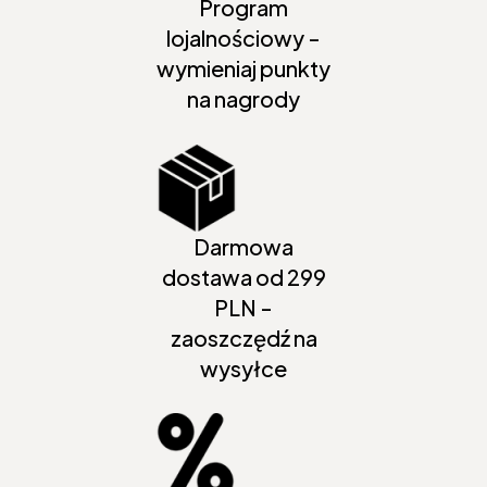
Program
lojalnościowy -
wymieniaj punkty
na nagrody
Darmowa
dostawa od 299
PLN -
zaoszczędź na
wysyłce