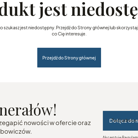
dukt jest niedost
szukasz jest niedostępny. Przejdź do Strony głównej lub skorzystaj 
co Cię interesuje.
Przejdź do Strony głównej
inerałów!
Dołącz do 
Twój adres e
rzegapić nowości w ofercie oraz
lubowiczów.
Akceptuję Regulami