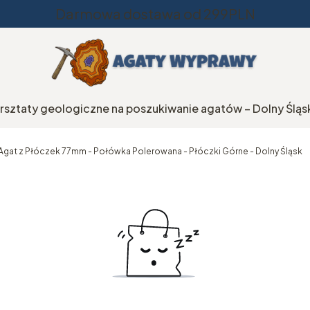
Darmowa dostawa od 299PLN
rsztaty geologiczne na poszukiwanie agatów – Dolny Śląs
Agat z Płóczek 77mm - Połówka Polerowana - Płóczki Górne - Dolny Śląsk