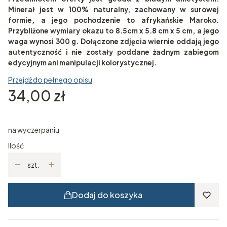
Minerał jest w 100% naturalny, zachowany w surowej
formie, a jego pochodzenie to afrykańskie Maroko.
Przybliżone wymiary okazu to 8.5cm x 5.8 cm x 5 cm, a jego
waga wynosi 300 g. Dołączone zdjęcia wiernie oddają jego
autentyczność i nie zostały poddane żadnym zabiegom
edycyjnym ani manipulacji kolorystycznej.
Przejdź do pełnego opisu
Cena
34,00 zł
na wyczerpaniu
Ilość
szt.
Dodaj do koszyka