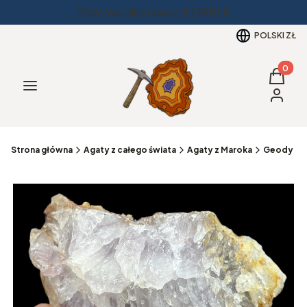
Darmowa dostawa od 299PLN
POLSKI
ZŁ
Produkt
Koszyk
Menu
Zaloguj 
Strona główna
Agaty z całego świata
Agaty z Maroka
Geody