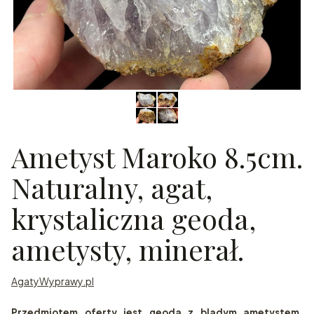
Ametyst Maroko 8.5cm.
Naturalny, agat,
krystaliczna geoda,
ametysty, minerał.
AgatyWyprawy.pl
Przedmiotem oferty jest geoda z bladym ametystem.