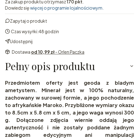
Za zakup produktu otrzymasz
170 pkt
.
Dowiedz się
więcej o programie lojalnościowym.
Zapytaj o produkt
Czas wysyłki:
48 godzin
Udostępnij
Dostawa
od 10,99 zł
- Orlen Paczka
Pełny opis produktu
Przedmiotem oferty jest geoda z bladym
ametystem. Minerał jest w 100% naturalny,
zachowany w surowej formie, a jego pochodzenie
to afrykańskie Maroko. Przybliżone wymiary okazu
to 8.5cm x 5.8 cm x 5 cm, a jego waga wynosi 300
g. Dołączone zdjęcia wiernie oddają jego
autentyczność i nie zostały poddane żadnym
zabiegom edycyjnym ani manipulacji