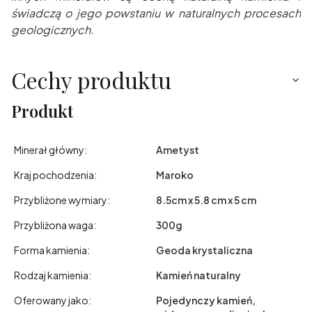
świadczą o jego powstaniu w naturalnych procesach
geologicznych.
Cechy produktu
Produkt
Minerał główny:
Ametyst
Kraj pochodzenia:
Maroko
Przybliżone wymiary:
8.5cm x 5.8 cm x 5 cm
Przybliżona waga:
300g
Forma kamienia:
Geoda krystaliczna
Rodzaj kamienia:
Kamień naturalny
Oferowany jako:
Pojedynczy kamień,