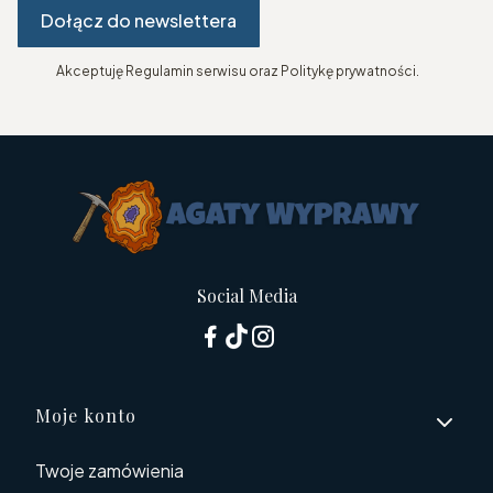
Dołącz do newslettera
Akceptuję Regulamin serwisu oraz Politykę prywatności.
Social Media
Linki w stopce
Moje konto
Twoje zamówienia