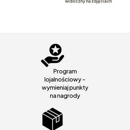
widoczny na zdjęciach
Program
lojalnościowy -
wymieniaj punkty
na nagrody