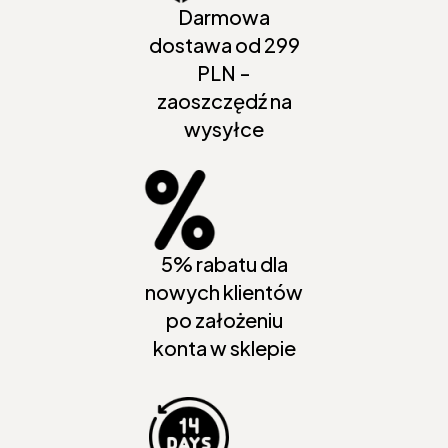
Darmowa
dostawa od 299
PLN -
zaoszczędź na
wysyłce
5% rabatu dla
nowych klientów
po założeniu
konta w sklepie