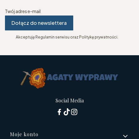
Twój adres e-mail
Dołącz do newslettera
Akceptuję Regulamin serwisu oraz Politykę prywatności.
Social Media
Linki w stopce
Moje konto