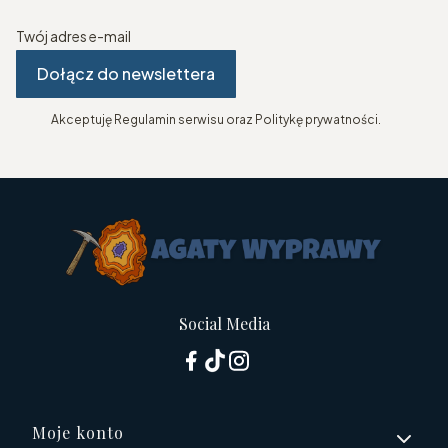
Twój adres e-mail
Dołącz do newslettera
Akceptuję Regulamin serwisu oraz Politykę prywatności.
Social Media
Linki w stopce
Moje konto