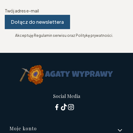
Twój adres e-mail
Dołącz do newslettera
Akceptuję Regulamin serwisu oraz Politykę prywatności.
Social Media
Linki w stopce
Moje konto