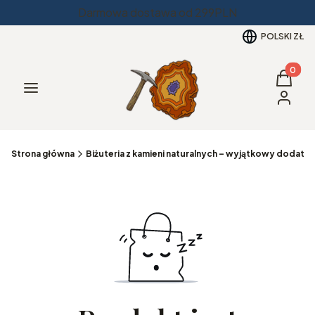
Darmowa dostawa od 299PLN
POLSKI
ZŁ
Produkt
Koszyk
Menu
Zaloguj 
Strona główna
Biżuteria z kamieni naturalnych – wyjątkowy dodatek