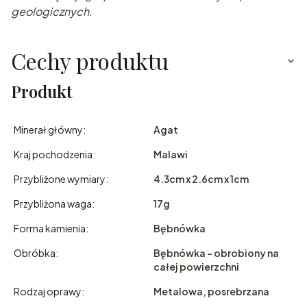
geologicznych.
Cechy produktu
Produkt
Minerał główny:
Agat
Kraj pochodzenia:
Malawi
Przybliżone wymiary:
4.3cm x 2.6cm x 1cm
Przybliżona waga:
17g
Forma kamienia:
Bębnówka
Obróbka:
Bębnówka - obrobiony na
całej powierzchni
Rodzaj oprawy:
Metalowa, posrebrzana