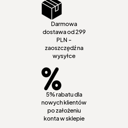
Darmowa
dostawa od 299
PLN -
zaoszczędź na
wysyłce
5% rabatu dla
nowych klientów
po założeniu
konta w sklepie