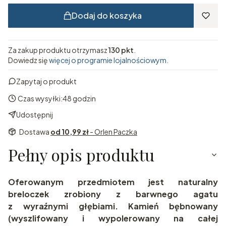
Dodaj do koszyka
Za zakup produktu otrzymasz
130 pkt
.
Dowiedz się
więcej o programie lojalnościowym.
Zapytaj o produkt
Czas wysyłki:
48 godzin
Udostępnij
Dostawa
od 10,99 zł
- Orlen Paczka
Pełny opis produktu
Oferowanym przedmiotem jest naturalny
breloczek zrobiony z barwnego agatu
z wyraźnymi głębiami. Kamień bębnowany
(wyszlifowany i wypolerowany na całej