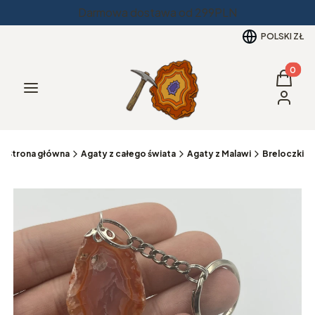
Darmowa dostawa od 299PLN
POLSKI
ZŁ
Produkt
Koszyk
Menu
Zaloguj 
Strona główna
Agaty z całego świata
Agaty z Malawi
Breloczki