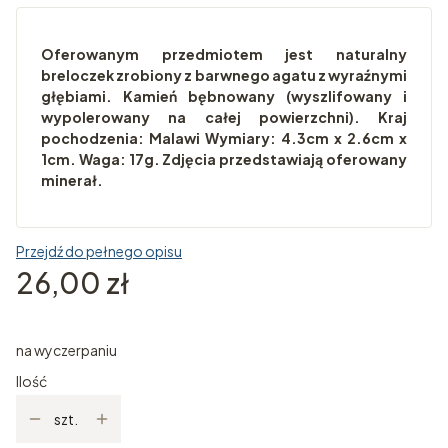
Oferowanym przedmiotem jest naturalny
breloczek zrobiony z barwnego agatu z wyraźnymi
głębiami. Kamień bębnowany (wyszlifowany i
wypolerowany na całej powierzchni). Kraj
pochodzenia: Malawi Wymiary: 4.3cm x 2.6cm x
1cm. Waga: 17g. Zdjęcia przedstawiają oferowany
minerał.
Przejdź do pełnego opisu
Cena
26,00 zł
na wyczerpaniu
Ilość
szt.