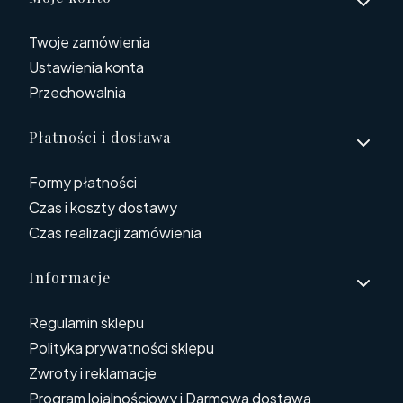
Linki w stopce
Twoje zamówienia
Ustawienia konta
Przechowalnia
Płatności i dostawa
Formy płatności
Czas i koszty dostawy
Czas realizacji zamówienia
Informacje
Regulamin sklepu
Polityka prywatności sklepu
Zwroty i reklamacje
Program lojalnościowy i Darmowa dostawa