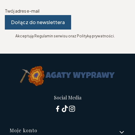
Twój adres e-mail
Dołącz do newslettera
Akceptuję Regulamin serwisu oraz Politykę prywatności.
Social Media
Linki w stopce
Moje konto