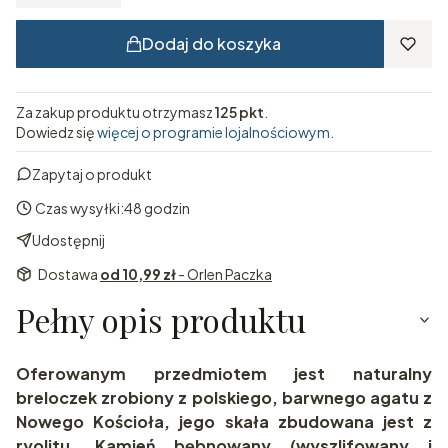
Dodaj do koszyka
Za zakup produktu otrzymasz
125 pkt
.
Dowiedz się
więcej o programie lojalnościowym.
Zapytaj o produkt
Czas wysyłki:
48 godzin
Udostępnij
Dostawa
od 10,99 zł
- Orlen Paczka
Pełny opis produktu
Oferowanym przedmiotem jest naturalny
breloczek zrobiony z polskiego, barwnego agatu z
Nowego Kościoła, jego skała zbudowana jest z
ryolitu. Kamień bębnowany (wyszlifowany i