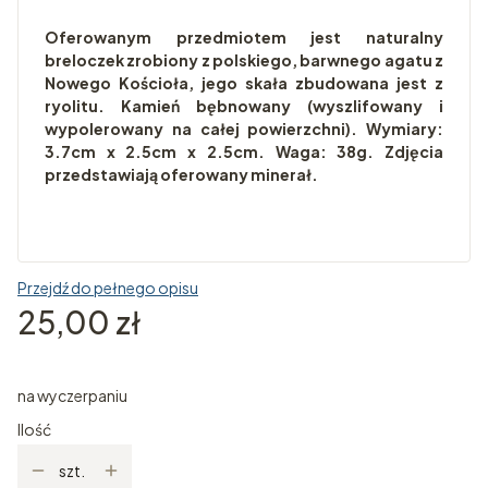
Oferowanym przedmiotem jest naturalny
breloczek zrobiony z polskiego, barwnego agatu z
Nowego Kościoła, jego skała zbudowana jest z
ryolitu. Kamień bębnowany (wyszlifowany i
wypolerowany na całej powierzchni). Wymiary:
3.7cm x 2.5cm x 2.5cm. Waga: 38g. Zdjęcia
przedstawiają oferowany minerał.
Przejdź do pełnego opisu
Cena
25,00 zł
na wyczerpaniu
Ilość
szt.