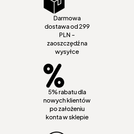
Darmowa
dostawa od 299
PLN -
zaoszczędź na
wysyłce
5% rabatu dla
nowych klientów
po założeniu
konta w sklepie