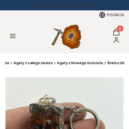
Darmowa dostawa od 299PLN
POLSKI
ZŁ
Produkt
Koszyk
Menu
Zaloguj 
łówna
Agaty z całego świata
Agaty z Nowego Kościoła
Breloczki