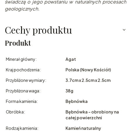
świadczą o jego powstaniu w naturalnych pr
ocesach
geologicznych.
Cechy produktu
Produkt
Minerał główny:
Agat
Kraj pochodzenia:
Polska (Nowy Kościół)
Przybliżone wymiary:
3.7cm x 2.5cm x 2.5cm
Przybliżona waga:
38g
Forma kamienia:
Bębnówka
Obróbka:
Bębnówka - obrobiony na
całej powierzchni
Rodzaj kamienia:
Kamień naturalny