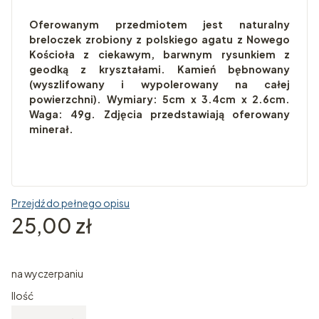
Oferowanym przedmiotem jest naturalny
breloczek zrobiony z polskiego agatu z Nowego
Kościoła z ciekawym, barwnym rysunkiem z
geodką z kryształami. Kamień bębnowany
(wyszlifowany i wypolerowany na całej
powierzchni). Wymiary: 5cm x 3.4cm x 2.6cm.
Waga: 49g. Zdjęcia przedstawiają oferowany
minerał.
Przejdź do pełnego opisu
Cena
25,00 zł
na wyczerpaniu
Ilość