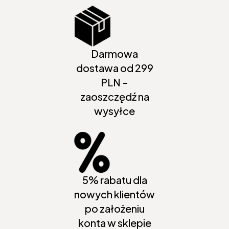
Darmowa
dostawa od 299
PLN -
zaoszczędź na
wysyłce
5% rabatu dla
nowych klientów
po założeniu
konta w sklepie