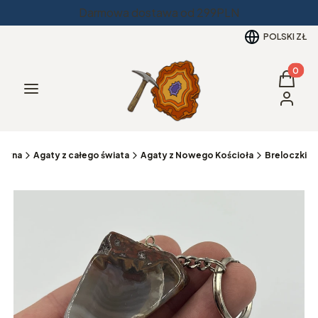
Darmowa dostawa od 299PLN
POLSKI
ZŁ
Produkt
Koszyk
Menu
Zaloguj 
łówna
Agaty z całego świata
Agaty z Nowego Kościoła
Breloczki