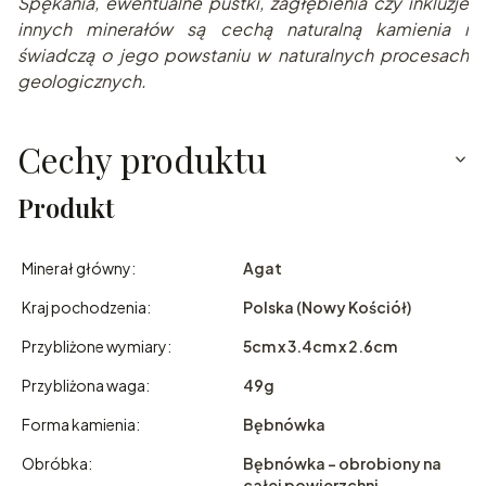
Spę
kania, ewentualne pustki, zagłębienia czy inkluzje
innych minerałów są cechą naturalną kamienia i
świadczą o jego powstaniu w naturalnych pr
ocesach
geologicznych.
Cechy produktu
Produkt
Minerał główny:
Agat
Kraj pochodzenia:
Polska (Nowy Kościół)
Przybliżone wymiary:
5cm x 3.4cm x 2.6cm
Przybliżona waga:
49g
Forma kamienia:
Bębnówka
Obróbka:
Bębnówka - obrobiony na
całej powierzchni