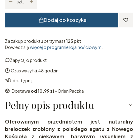
szt.
Dodaj do koszyka
Za zakup produktu otrzymasz
125 pkt
.
Dowiedz się
więcej o programie lojalnościowym.
Zapytaj o produkt
Czas wysyłki:
48 godzin
Udostępnij
Dostawa
od 10,99 zł
- Orlen Paczka
Pełny opis produktu
Oferowanym przedmiotem jest naturalny
breloczek zrobiony z polskiego agatu z Nowego
Kościoła z ciekawym, barwnym rysunkiem z