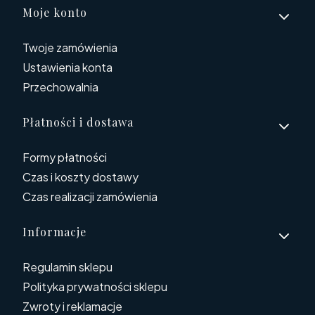
Linki w stopce
Moje konto
Twoje zamówienia
Ustawienia konta
Przechowalnia
Płatności i dostawa
Formy płatności
Czas i koszty dostawy
Czas realizacji zamówienia
Informacje
Regulamin sklepu
Polityka prywatności sklepu
Zwroty i reklamacje