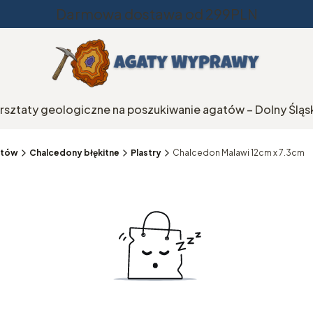
Darmowa dostawa od 299PLN
rsztaty geologiczne na poszukiwanie agatów – Dolny Śląs
natów
Chalcedony błękitne
Plastry
Chalcedon Malawi 12cm x 7.3cm