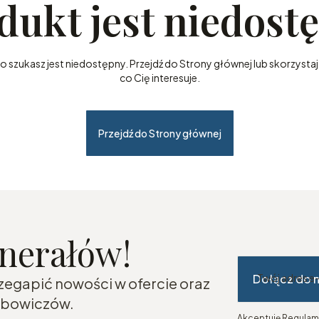
dukt jest niedost
szukasz jest niedostępny. Przejdź do Strony głównej lub skorzystaj 
co Cię interesuje.
Przejdź do Strony głównej
inerałów!
Dołącz do 
Twój adres e
rzegapić nowości w ofercie oraz
lubowiczów.
Akceptuję Regulami