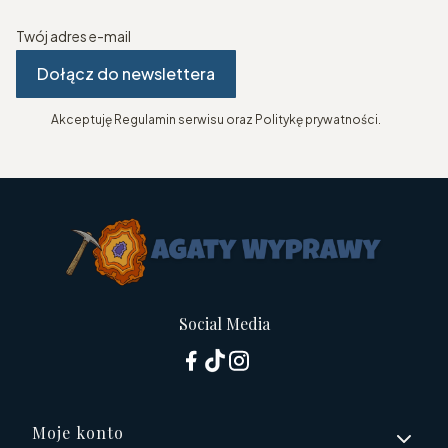
Twój adres e-mail
Dołącz do newslettera
Akceptuję Regulamin serwisu oraz Politykę prywatności.
Social Media
Linki w stopce
Moje konto