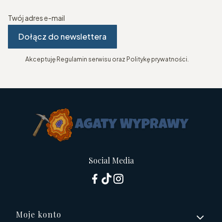
Twój adres e-mail
Dołącz do newslettera
Akceptuję Regulamin serwisu oraz Politykę prywatności.
Social Media
Linki w stopce
Moje konto