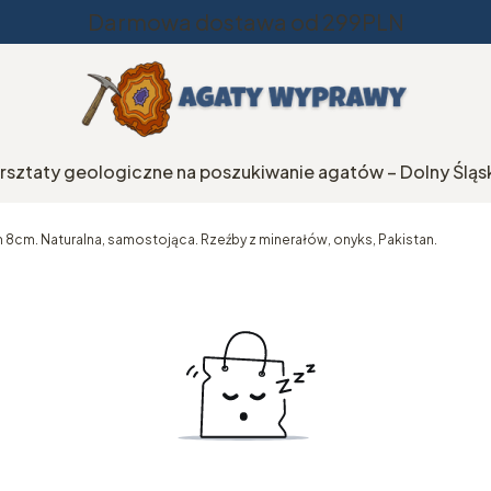
Darmowa dostawa od 299PLN
rsztaty geologiczne na poszukiwanie agatów – Dolny Śląs
in 8cm. Naturalna, samostojąca. Rzeźby z minerałów, onyks, Pakistan.