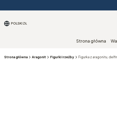
POLSKI
ZŁ
Strona główna
Wa
Strona główna
Aragonit
Figurki i rzeźby
Figurka z aragonitu, delf