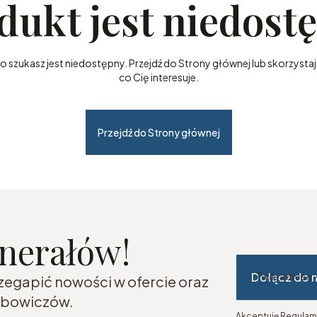
dukt jest niedost
szukasz jest niedostępny. Przejdź do Strony głównej lub skorzystaj 
co Cię interesuje.
Przejdź do Strony głównej
inerałów!
Dołącz do 
Twój adres e
rzegapić nowości w ofercie oraz
lubowiczów.
Akceptuję Regulami