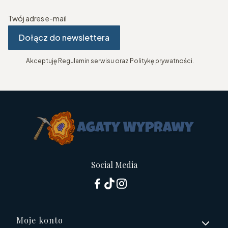
Twój adres e-mail
Dołącz do newslettera
Akceptuję Regulamin serwisu oraz Politykę prywatności.
Social Media
Linki w stopce
Moje konto