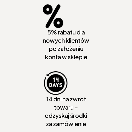
5% rabatu dla
nowych klientów
po założeniu
konta w sklepie
14 dni na zwrot
towaru -
odzyskaj środki
za zamówienie