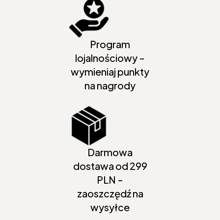
Program
lojalnościowy -
wymieniaj punkty
na nagrody
Darmowa
dostawa od 299
PLN -
zaoszczędź na
wysyłce