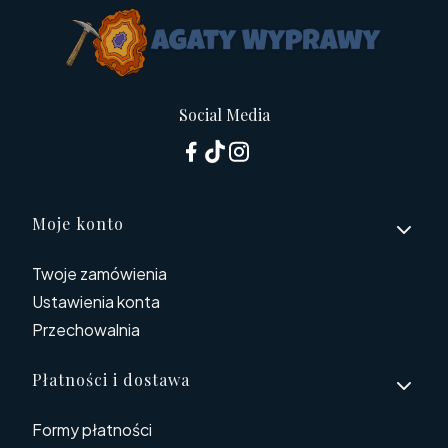
Social Media
Linki w stopce
Moje konto
Twoje zamówienia
Ustawienia konta
Przechowalnia
Płatności i dostawa
Formy płatności