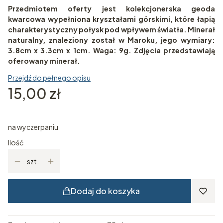
Przedmiotem oferty jest kolekcjonerska geoda
kwarcowa wypełniona kryształami górskimi, które łapią
charakterystyczny połysk pod wpływem światła. Minerał
naturalny, znaleziony został w Maroku, jego wymiary:
3.8cm x 3.3cm x 1cm. Waga: 9g. Zdjęcia przedstawiają
oferowany minerał.
Przejdź do pełnego opisu
Cena
15,00 zł
na wyczerpaniu
Ilość
szt.
Dodaj do koszyka