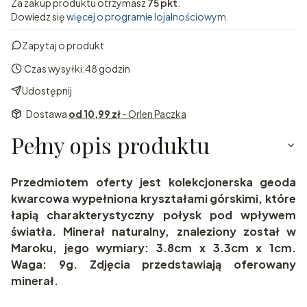
Za zakup produktu otrzymasz
75 pkt
.
Dowiedz się
więcej o programie lojalnościowym.
Zapytaj o produkt
Czas wysyłki:
48 godzin
Udostępnij
Dostawa
od 10,99 zł
- Orlen Paczka
Pełny opis produktu
Przedmiotem oferty jest kolekcjonerska geoda
kwarcowa wypełniona kryształami górskimi, które
łapią charakterystyczny połysk pod wpływem
światła. Minerał naturalny, znaleziony został w
Maroku, jego wymiary: 3.8cm x 3.3cm x 1cm.
Waga: 9g. Zdjęcia przedstawiają oferowany
minerał.