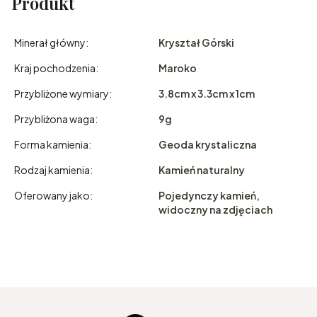
Produkt
Minerał główny:
Kryształ Górski
Kraj pochodzenia:
Maroko
Przybliżone wymiary:
3.8cm x 3.3cm x 1cm
Przybliżona waga:
9g
Forma kamienia:
Geoda krystaliczna
Rodzaj kamienia:
Kamień naturalny
Oferowany jako:
Pojedynczy kamień,
widoczny na zdjęciach