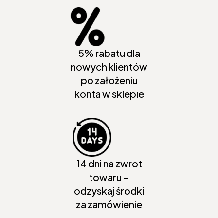
5% rabatu dla
nowych klientów
po założeniu
konta w sklepie
14 dni na zwrot
towaru -
odzyskaj środki
za zamówienie