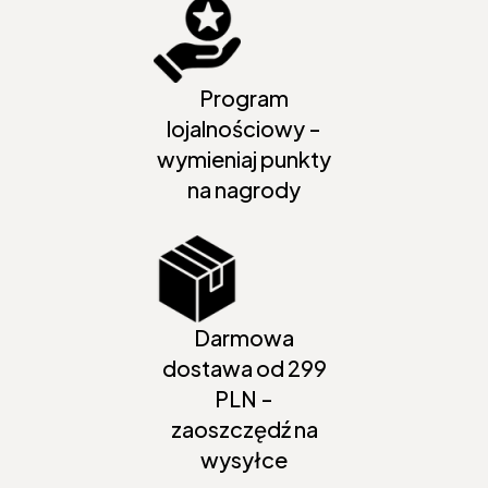
Program
lojalnościowy -
wymieniaj punkty
na nagrody
Darmowa
dostawa od 299
PLN -
zaoszczędź na
wysyłce