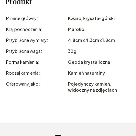
Produkt
Minerał główny:
Kwarc, kryształ górski
Kraj pochodzenia:
Maroko
Przybliżone wymiary:
4.8cm x 4.3cm x 1.8cm
Przybliżona waga:
30g
Forma kamienia:
Geoda krystaliczna
Rodzaj kamienia:
Kamień naturalny
Oferowany jako:
Pojedynczy kamień,
widoczny na zdjęciach