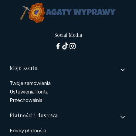
Social Media
Linki w stopce
Moje konto
Twoje zamówienia
Ustawienia konta
Przechowalnia
Płatności i dostawa
Formy płatności