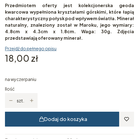
Przedmiotem oferty jest kolekcjonerska geoda
kwarcowa wypełniona kryształami górskimi, które łapią
charakterystyczny połysk pod wpływem światła. Minerał
naturalny, znaleziony został w Maroku, jego wymiary:
4.8cm x 4.3cm x 1.8cm. Waga: 30g. Zdjęcia
przedstawiają oferowany minerał.
Przejdź do pełnego opisu
Cena
18,00 zł
na wyczerpaniu
Ilość
szt.
Dodaj do koszyka