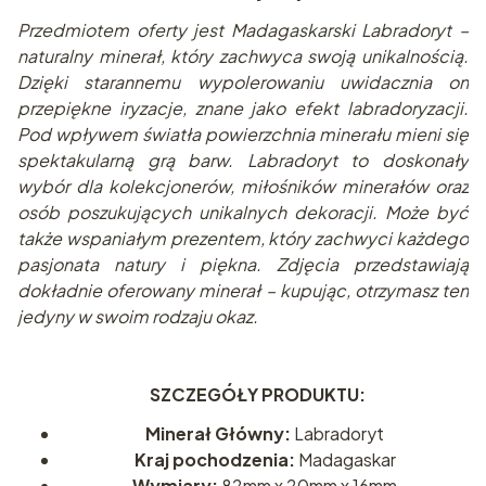
Przedmiotem oferty jest Madagaskarski Labradoryt –
naturalny minerał, który zachwyca swoją unikalnością.
Dzięki starannemu wypolerowaniu uwidacznia on
przepiękne iryzacje, znane jako efekt labradoryzacji.
Pod wpływem światła powierzchnia minerału mieni się
spektakularną grą barw. Labradoryt to doskonały
wybór dla kolekcjonerów, miłośników minerałów oraz
osób poszukujących unikalnych dekoracji. Może być
także wspaniałym prezentem, który zachwyci
każdego
pasjonata natury i piękna. Zdjęcia przedstawiają
dokładnie oferowany minerał – kupując, otrzymasz ten
jedyny w swoim rodzaju okaz.
SZCZEGÓŁY PRODUKTU:
Minerał Główny:
Labradoryt
Kraj pochodzenia:
Madagaskar
Wymiary:
82mm x 20mm x 16mm