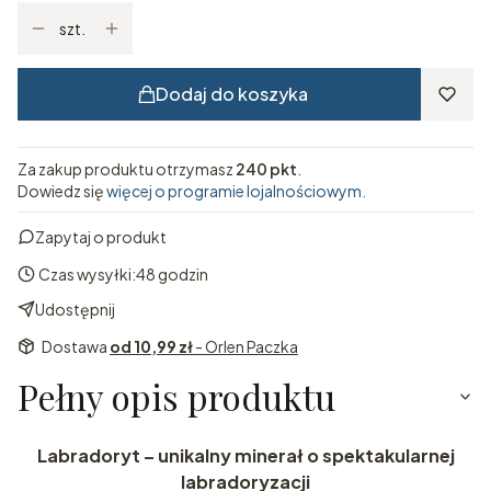
szt.
Dodaj do koszyka
Za zakup produktu otrzymasz
240 pkt
.
Dowiedz się
więcej o programie lojalnościowym.
Zapytaj o produkt
Czas wysyłki:
48 godzin
Udostępnij
Dostawa
od 10,99 zł
- Orlen Paczka
Pełny opis produktu
Labradoryt – unikalny minerał o spektakularnej
labradoryzacji