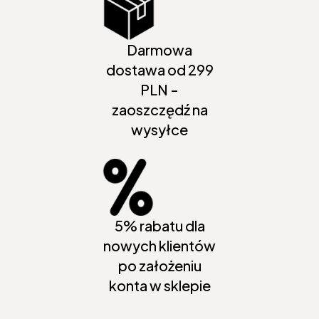
Darmowa
dostawa od 299
PLN -
zaoszczędź na
wysyłce
5% rabatu dla
nowych klientów
po założeniu
konta w sklepie