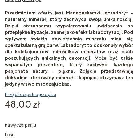
Przedmiotem oferty jest Madagaskarski Labradoryt –
naturalny minerał, który zachwyca swoją unikalnością.
Dzięki starannemu wypolerowaniu uwidacznia on
przepiękne iryzacje, znane jako efekt labradoryzacji. Pod
wpływem światła powierzchnia minerału mieni się
spektakularną grą barw. Labradoryt to doskonały wybór
dla kolekcjonerów, miłośników minerałów oraz osób
poszukujących unikalnych dekoracji. Może być także
wspaniałym prezentem, który zachwyci każdego
pasjonata natury i piękna. Zdjęcia przedstawiają
dokładnie oferowany minerał – kupując, otrzymasz ten
jedyny w swoim rodzaju okaz.
Przejdź do pełnego opisu
Cena
48,00 zł
na wyczerpaniu
Ilość