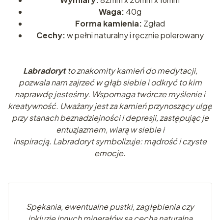
Waga:
40g
Forma kamienia:
Zgład
Cechy:
w pełni naturalny i ręcznie polerowany
Labradoryt
to znakomity kamień do medytacji,
pozwala nam zajrzeć w głąb siebie i odkryć to kim
naprawdę jesteśmy. Wspomaga twórcze myślenie i
kreatywność. Uważany jest za kamień przynoszący ulgę
przy stanach beznadziejności i depresji, zastępując je
entuzjazmem, wiarą w siebie i
inspiracją. Labradoryt
symbolizuje:
mądrość i czyste
emocje.
Spękania, ewentualne pustki, zagłębienia czy
inkluzje innych minerałów są cechą naturalną