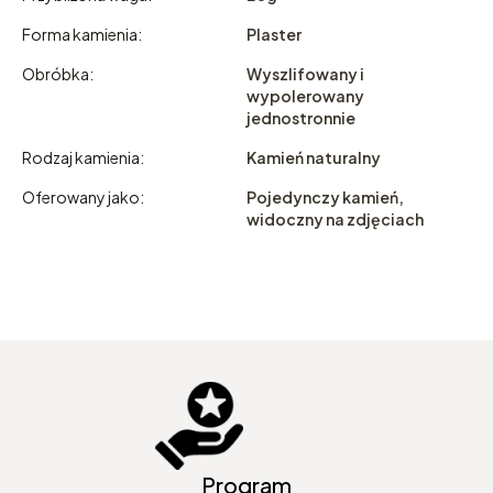
Forma kamienia:
Plaster
Obróbka:
Wyszlifowany i
wypolerowany
jednostronnie
Rodzaj kamienia:
Kamień naturalny
Oferowany jako:
Pojedynczy kamień,
widoczny na zdjęciach
Program