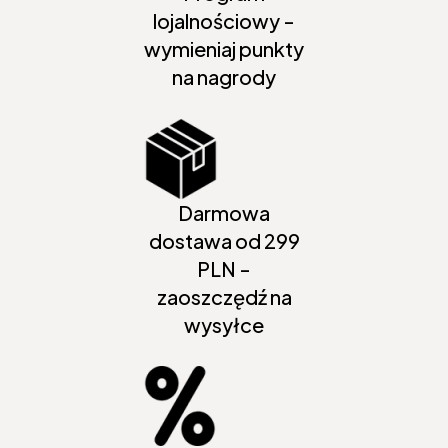
lojalnościowy -
wymieniaj punkty
na nagrody
Darmowa
dostawa od 299
PLN -
zaoszczędź na
wysyłce