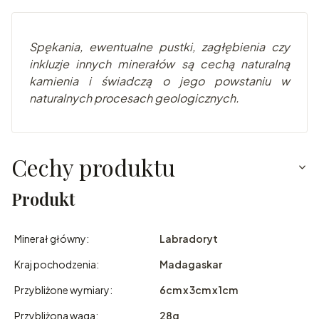
Spę
kania, ewentualne pustki, zagłębienia czy
inkluzje innych minerałów są cechą naturalną
kamienia i świadczą o jego powstaniu w
naturalnych pr
ocesach geologicznych.
Cechy produktu
Produkt
Minerał główny:
Labradoryt
Kraj pochodzenia:
Madagaskar
Przybliżone wymiary:
6cm x 3cm x 1cm
Przybliżona waga:
28g