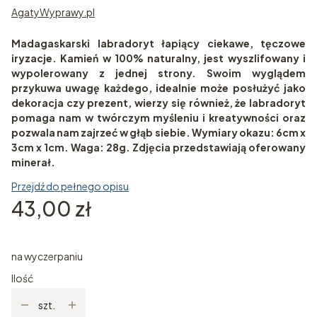
AgatyWyprawy.pl
Madagaskarski labradoryt łapiący ciekawe, tęczowe
iryzacje. Kamień w 100% naturalny, jest wyszlifowany i
wypolerowany z jednej strony. Swoim wyglądem
przykuwa uwagę każdego, idealnie może posłużyć jako
dekoracja czy prezent, wierzy się również, że labradoryt
pomaga nam w twórczym myśleniu i kreatywności oraz
pozwala nam zajrzeć w głąb siebie. Wymiary okazu: 6cm x
3cm x 1cm. Waga: 28g. Zdjęcia przedstawiają oferowany
minerał.
Przejdź do pełnego opisu
Cena
43,00 zł
na wyczerpaniu
Ilość
szt.