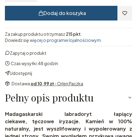
Dodaj do koszyka
Za zakup produktu otrzymasz
215 pkt
.
Dowiedz się
więcej o programie lojalnościowym.
Zapytaj o produkt
Czas wysyłki:
48 godzin
Udostępnij
Dostawa
od 10,99 zł
- Orlen Paczka
Pełny opis produktu
Madagaskarski labradoryt łapiący
ciekawe, tęczowe iryzacje. Kamień w 100%
naturalny, jest wyszlifowany i wypolerowany z
jednej strony. Swoim wyglądem przykuwa uwagę