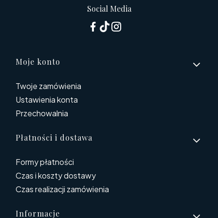
Social Media
Linki w stopce
Moje konto
Twoje zamówienia
Ustawienia konta
Przechowalnia
Płatności i dostawa
Formy płatności
Czas i koszty dostawy
Czas realizacji zamówienia
Informacje