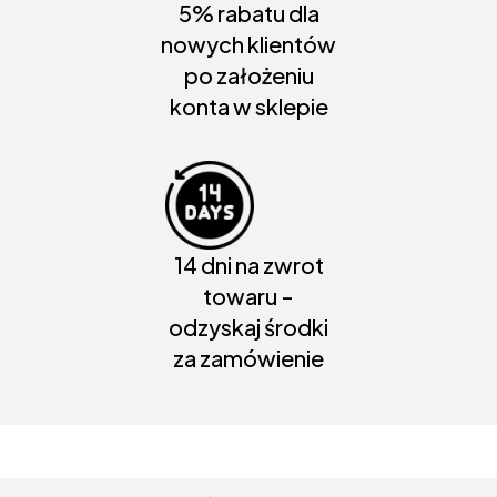
5% rabatu dla
nowych klientów
po założeniu
konta w sklepie
14 dni na zwrot
towaru -
odzyskaj środki
za zamówienie