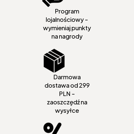
Program
lojalnościowy -
wymieniaj punkty
na nagrody
Darmowa
dostawa od 299
PLN -
zaoszczędź na
wysyłce