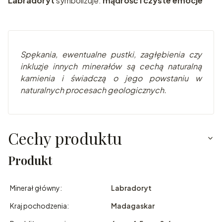
Labradoryt
symbolizuje:
mądrość i czyste emocje
Spę
kania, ewentualne pustki, zagłębienia czy
inkluzje innych minerałów są cechą naturalną
kamienia i świadczą o jego powstaniu w
naturalnych pr
ocesach geologicznych.
Cechy produktu
Produkt
Minerał główny:
Labradoryt
Kraj pochodzenia:
Madagaskar