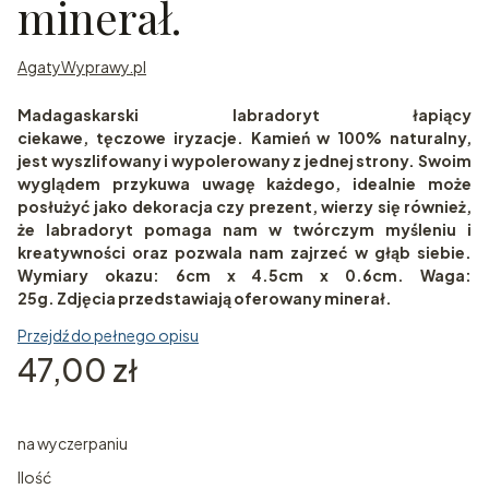
minerał.
AgatyWyprawy.pl
Madagaskarski labradoryt łapiący
ciekawe, tęczowe iryzacje. Kamień w 100% naturalny,
jest wyszlifowany i wypolerowany z jednej strony. Swoim
wyglądem przykuwa uwagę każdego, idealnie może
posłużyć jako dekoracja czy prezent, wierzy się również,
że labradoryt pomaga nam w twórczym myśleniu i
kreatywności oraz pozwala nam zajrzeć w głąb siebie.
Wymiary okazu: 6cm x 4.5cm x 0.6cm. Waga:
25g. Zdjęcia przedstawiają oferowany minerał.
Przejdź do pełnego opisu
Cena
47,00 zł
na wyczerpaniu
Ilość