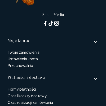
Social Media
Linki w stopce
Moje konto
Twoje zamówienia
Ustawienia konta
Przechowalnia
Płatności i dostawa
Formy płatności
Czas i koszty dostawy
Czas realizacji zamówienia