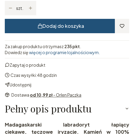
szt.
Dodaj do koszyka
Za zakup produktu otrzymasz
235 pkt
.
Dowiedz się
więcej o programie lojalnościowym.
Zapytaj o produkt
Czas wysyłki:
48 godzin
Udostępnij
Dostawa
od 10,99 zł
- Orlen Paczka
Pełny opis produktu
Madagaskarski labradoryt łapiący
ciekawe, tęczowe iryzacje. Kamień w 100%