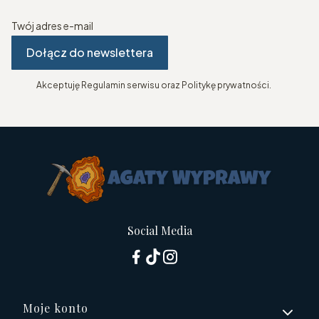
Twój adres e-mail
Dołącz do newslettera
Akceptuję Regulamin serwisu oraz Politykę prywatności.
Social Media
Linki w stopce
Moje konto