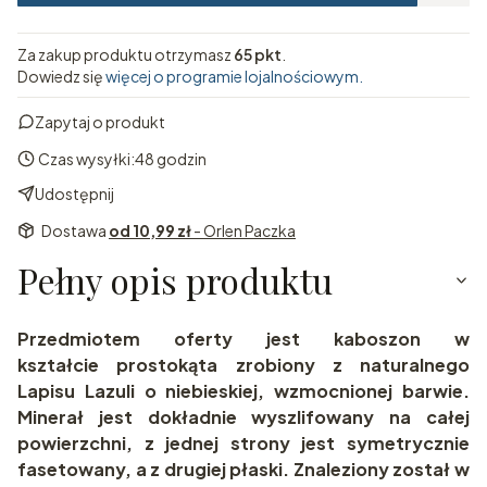
Za zakup produktu otrzymasz
65 pkt
.
Dowiedz się
więcej o programie lojalnościowym.
Zapytaj o produkt
Czas wysyłki:
48 godzin
Udostępnij
Dostawa
od 10,99 zł
- Orlen Paczka
Pełny opis produktu
Przedmiotem oferty jest kaboszon w
kształcie prostokąta zrobiony z naturalnego
Lapisu Lazuli o niebieskiej, wzmocnionej barwie.
Minerał jest dokładnie wyszlifowany na całej
powierzchni, z jednej strony jest symetrycznie
fasetowany, a z drugiej płaski. Znaleziony został w