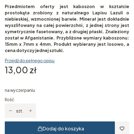
Przedmiotem oferty jest kaboszon w kształcie
prostokąta zrobiony z naturalnego Lapisu Lazuli o
niebieskiej, wzmocnionej barwie. Minerał jest dokładnie
wyszlifowany na całej powierzchni, z jednej strony jest
symetrycznie fasetowany, a z drugiej płaski. Znaleziony
został w Afganistanie. Przybliżone wymiary kaboszonu:
15mm x 7mm x 4mm. Produkt wybierany jest losowo, a
cena dotyczy jednej sztuki.
Przejdź do pełnego opisu
Cena
13,00 zł
na wyczerpaniu
Ilość
szt.
Dodaj do koszyka