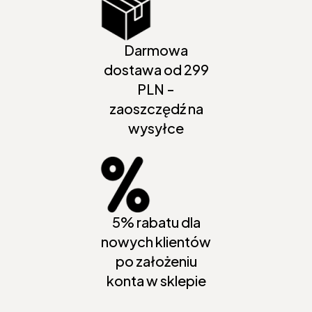
Darmowa
dostawa od 299
PLN -
zaoszczędź na
wysyłce
5% rabatu dla
nowych klientów
po założeniu
konta w sklepie