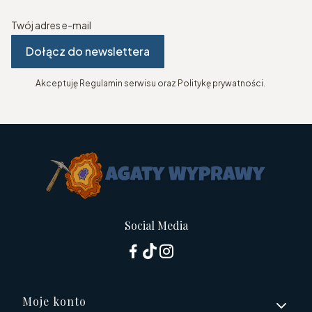
Twój adres e-mail
Dołącz do newslettera
Akceptuję Regulamin serwisu oraz Politykę prywatności.
Social Media
Linki w stopce
Moje konto