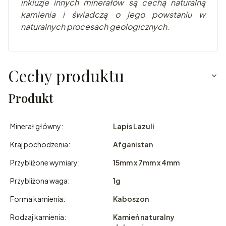
inkluzje innych minerałów są cechą naturalną
kamienia i świadczą o jego powstaniu w
naturalnych procesach geologicznych.
Cechy produktu
Produkt
Minerał główny:
Lapis Lazuli
Kraj pochodzenia:
Afganistan
Przybliżone wymiary:
15mm x 7mm x 4mm
Przybliżona waga:
1g
Forma kamienia:
Kaboszon
Rodzaj kamienia:
Kamień naturalny