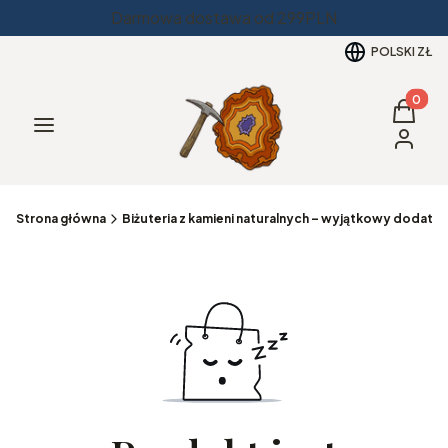
Darmowa dostawa od 299PLN
POLSKI
ZŁ
Produkt
Koszyk
Menu
Zaloguj 
Strona główna
Biżuteria z kamieni naturalnych – wyjątkowy dodatek