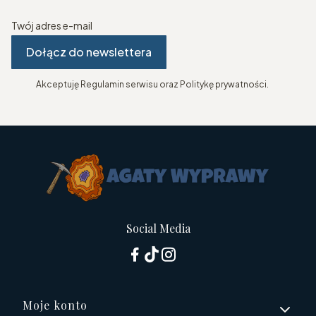
Twój adres e-mail
Dołącz do newslettera
Akceptuję Regulamin serwisu oraz Politykę prywatności.
Social Media
Linki w stopce
Moje konto