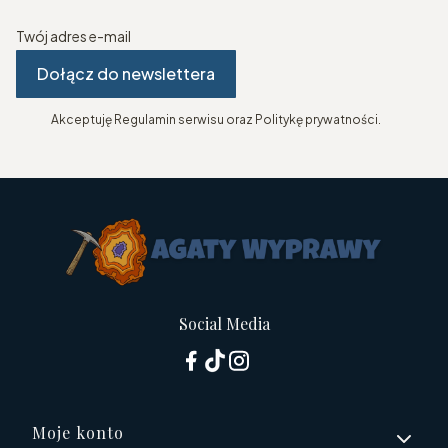
Twój adres e-mail
Dołącz do newslettera
Akceptuję Regulamin serwisu oraz Politykę prywatności.
Social Media
Linki w stopce
Moje konto