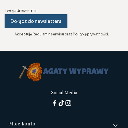
Twój adres e-mail
Dołącz do newslettera
Akceptuję Regulamin serwisu oraz Politykę prywatności.
Social Media
Linki w stopce
Moje konto