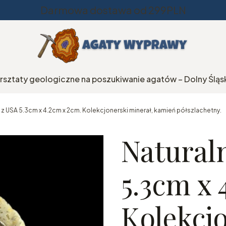
Darmowa dostawa od 299PLN
rsztaty geologiczne na poszukiwanie agatów – Dolny Śląs
t z USA 5.3cm x 4.2cm x 2cm. Kolekcjonerski minerał, kamień półszlachetny.
Natural
5.3cm x 
Kolekcj