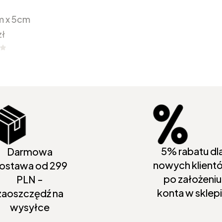
m x 5cm
zł
5% rabatu dl
Darmowa
nowych klient
ostawa od 299
po założeniu
PLN -
konta w sklep
zaoszczędź na
wysyłce