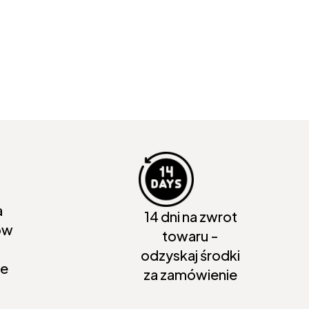
a
14 dni na zwrot
ów
towaru -
odzyskaj środki
ie
za zamówienie