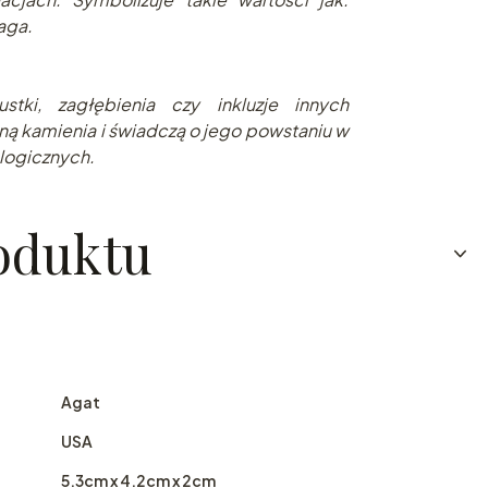
aga.
stki, zagłębienia czy inkluzje innych
ną kamienia i świadczą o jego powstaniu w
logicznych.
oduktu
Agat
USA
5.3cm x 4.2cm x 2cm