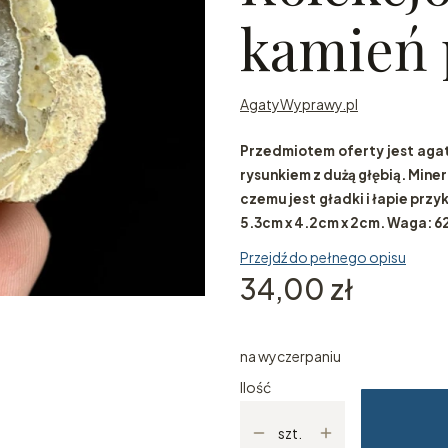
kamień 
AgatyWyprawy.pl
Przedmiotem oferty jest aga
rysunkiem z dużą głębią. Miner
czemu jest gładki i łapie pr
5.3cm x 4.2cm x 2cm. Waga: 6
Przejdź do pełnego opisu
Cena
34,00 zł
na wyczerpaniu
Ilość
szt.