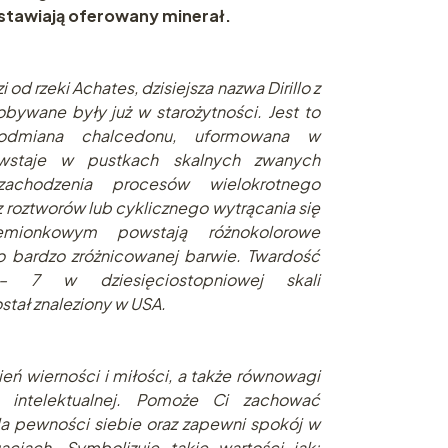
stawiają oferowany minerał.
od rzeki Achates, dzisiejsza nazwa Dirillo z
bywane były już w starożytności. Jest to
, odmiana chalcedonu, uformowana w
wstaje w pustkach skalnych zwanych
chodzenia procesów wielokrotnego
z roztworów lub cyklicznego wytrącania się
mionkowym powstają różnokolorowe
o bardzo zróżnicowanej barwie. Twardość
 7 w dziesięciostopniowej skali
tał znaleziony w USA.
eń wierności i miłości, a także równowagi
 i intelektualnej. Pomoże Ci zachować
a pewności siebie oraz zapewni spokój w
acjach. Symbolizuje takie wartości jak: