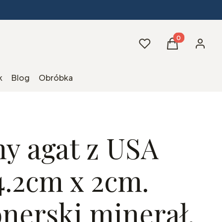
Produkty w kos
Ulubione
Koszyk
Zaloguj 
k
Blog
Obróbka
ny agat z USA
4.2cm x 2cm.
onerski minerał,