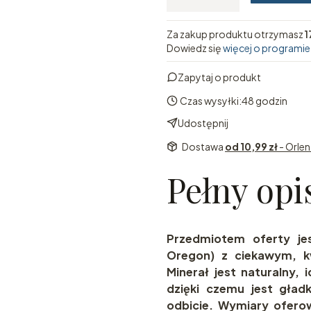
Za zakup produktu otrzymasz
1
Dowiedz się
więcej o programie
Zapytaj o produkt
Czas wysyłki:
48 godzin
Udostępnij
Dostawa
od 10,99 zł
- Orle
Pełny opi
Przedmiotem oferty j
Oregon) z ciekawym, k
Minerał jest naturalny, 
dzięki czemu jest gładk
odbicie. Wymiary ofero