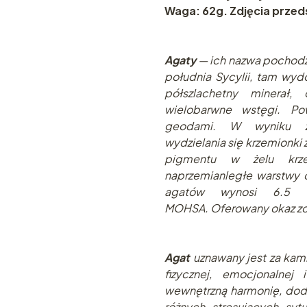
Waga: 62g. Zdjęcia przed
Agaty
— ich nazwa pochodzi 
południa Sycylii, tam wydo
półszlachetny minerał
wielobarwne wstęgi. Po
geodami. W wyniku za
wydzielania się krzemionki 
pigmentu w żelu krze
naprzemianległe warstwy 
agatów wynosi 6.5 –
MOHSA. Oferowany okaz zos
Agat
uznawany jest za kami
fizycznej, emocjonalnej
wewnętrzną harmonię, dod
różnych stresujących sytu