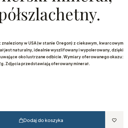
półszlachetny.
t znaleziony w USA (w stanie Oregon) z ciekawym, kwarcowym
ał jest naturalny, idealnie wyszlifowany i wypolerowany, dzięki
zykuwające oko lustrzane odbicie. Wymiary oferowanego okazu:
2g. Zdjęcia przedstawiają oferowany minerał.
Dodaj do koszyka