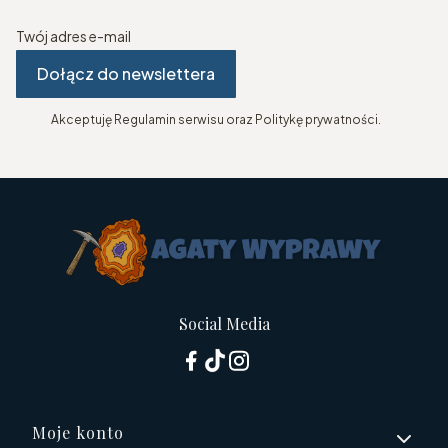
Twój adres e-mail
Dołącz do newslettera
Akceptuję Regulamin serwisu oraz Politykę prywatności.
Social Media
Linki w stopce
Moje konto